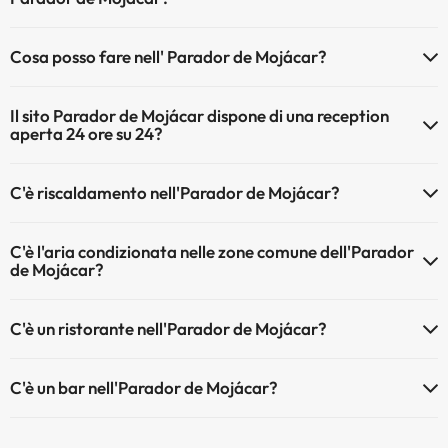
Gli animali non sono ammessi a Parador de Mojácar.
Cosa posso fare nell' Parador de Mojácar?
L'Parador de Mojácar offre le seguenti attività (alcune possono
Il sito Parador de Mojácar dispone di una reception
essere a pagamento):
aperta 24 ore su 24?
Massaggiatore
Sì, l'Parador de Mojácar ha una reception aperta 24 ore su 24
C'è riscaldamento nell'Parador de Mojácar?
Sì, l'Parador de Mojácar dispone di riscaldamento nelle aree comuni
C'è l'aria condizionata nelle zone comune dell'Parador
de Mojácar?
Sì, Parador de Mojácar dispone di aria condizionata nelle aree
C'è un ristorante nell'Parador de Mojácar?
comuni.
Sì, Parador de Mojácar ha un ristorante.
C'è un bar nell'Parador de Mojácar?
Sì, Parador de Mojácar ha un bar.