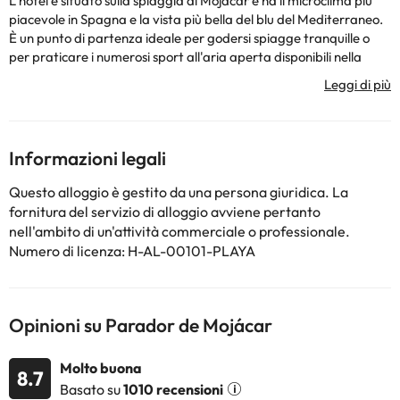
L'hotel è situato sulla spiaggia di Mojacar e ha il microclima più
piacevole in Spagna e la vista più bella del blu del Mediterraneo.
È un punto di partenza ideale per godersi spiagge tranquille o
per praticare i numerosi sport all'aria aperta disponibili nella
zona. Il centro di Mojacar dista 20 minuti a piedi e la spiaggia di
Piedra si trova a soli 20 metri dalla porta dell'hotel. La città
ospita molte attrazioni che meritano una visita, come la città
portuale, il punto di vista di Plaza Nueva e il castello. Le spiagge
di Mojacar formano una costa di 5 km di spiagge incontaminate.
Informazioni legali
Questo hotel fronte mare offre camere luminose con terrazze
affacciate sul mare e incanta gli ospiti con i suoi splendidi dintorni.
Questo alloggio è gestito da una persona giuridica. La
I servizi dell'hotel includono ristorante, che serve deliziose
fornitura del servizio di alloggio avviene pertanto
specialità mediterranee, la rinfrescante piscina o un magnifico
nell'ambito di un'attività commerciale o professionale.
centro conferenze. C'è un parco giochi per i più piccoli e un
Numero di licenza: H-AL-00101-PLAYA
parcheggio per chi arriva in auto.
Alcuni dei servizi elencati potrebbero essere extra da pagare in
hotel. Puoi controllare le loro tariffe una volta lì. Queste
informazioni sono soggette a modifiche da parte dell'alloggio.
Opinioni su Parador de Mojácar
Alcuni dei servizi indicati potrebbero essere a pagamento. Puoi
Molto buona
8.7
consultare le relative tariffe direttamente presso la struttura.
Basato su
1010 recensioni