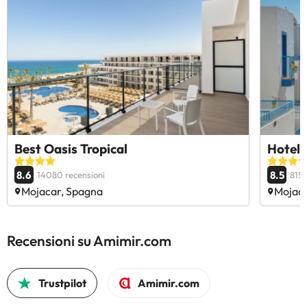
Best Oasis Tropical
Hotel 
8.6
8.5
14080 recensioni
815 
Mojacar, Spagna
Mojaca
Recensioni su Amimir.com
Trustpilot
Amimir.com