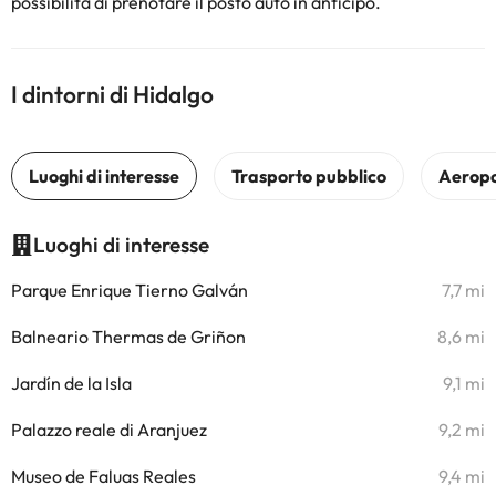
possibilità di prenotare il posto auto in anticipo.
I dintorni di Hidalgo
Luoghi di interesse
Parque Enrique Tierno Galván
7,7 mi
Balneario Thermas de Griñon
8,6 mi
Jardín de la Isla
9,1 mi
Palazzo reale di Aranjuez
9,2 mi
Museo de Faluas Reales
9,4 mi