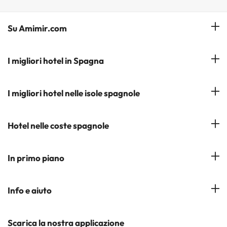
Su Amimir.com
Il Nostro Team
I migliori hotel in Spagna
La mia prenotazione
Hotel a Salou
I migliori hotel nelle isole spagnole
Iscrivetevi alla nostra newsletter
Hotel a Benidorm
Opinioni
Hotel a Tenerife
Hotel nelle coste spagnole
Hotel a Cádiz
Hotel a Ibiza
Hotel a Torremolinos
Costa del Sol
In primo piano
Hotel a Maiorca
Costa Blanca
Hotel a Minorca
Hotel nelle città più popolari
Info e aiuto
Costa Brava
Hotel nei luoghi di interesse
Costa Dorada
Contattaci
Scarica la nostra applicazione