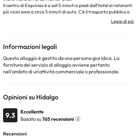
Il centro di Esquivias è a soli 5 minuti a piedi dall'hotel ei ristoranti
più vicini sono a circa 5 minuti di auto. C'è il trasporto pubblico a
soli 500 m dall'hotel. La città di Illescas si trova a 7 km di distanza,
Aranjuez con le sue stazioni degli autobus e dei treni a 18 km,
Chinchón a 40 km e Toledo a 42 km. Gli ospiti possono trovare
negozi a Toledo o Nassica, che si trova a 15 minuti di auto. La
stazione sciistica di Xanadú si trova a 35 minuti di auto dall'hotel.
Informazioni legali
L'aeroporto internazionale Barajas di Madrid ( MAD ) dista 50
km. Questo hotel climatizzato è l'ideale per viaggiatori d'affari e
Questo alloggio è gestito da una persona giuridica. La
di piacere. L'hotel offre splendide viste sulla Valle della Sagra.
fornitura del servizio di alloggio avviene pertanto
nell'ambito di un'attività commerciale o professionale.
Alcuni dei servizi indicati potrebbero essere a pagamento. Puoi
consultare le relative tariffe direttamente presso la struttura.
Tutte le informazioni presenti in questa pagina sono soggette a
Opinioni su Hidalgo
modifiche da parte della struttura. Se hai dubbi, contattaci.
Eccellente
9.3
Basato su
765 recensioni