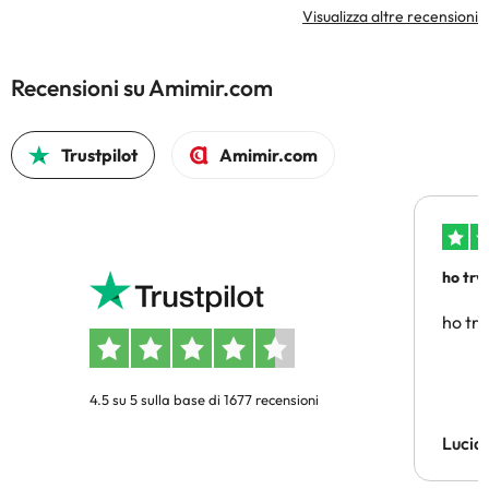
Visualizza altre recensioni
Recensioni su Amimir.com
Trustpilot
Amimir.com
ho trv
affidab
ho tro
4.5 su 5 sulla base di 1677 recensioni
Lucia