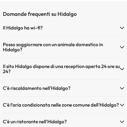
Domande frequenti su Hidalgo
Il Hidalgo ha wi-fi?
Il Hidalgo dispone di Wi-Fi.
Posso soggiornare con un animale domestico in
Hidalgo?
Gli animali non sono ammessi a Hidalgo.
Il sito Hidalgo dispone di una reception aperta 24 ore su
24?
Sì, l'Hidalgo ha una reception aperta 24 ore su 24
C'è riscaldamento nell'Hidalgo?
Sì, l'Hidalgo dispone di riscaldamento nelle aree comuni
C'è l'aria condizionata nelle zone comune dell'Hidalgo?
Sì, Hidalgo dispone di aria condizionata nelle aree comuni.
C'è un ristorante nell'Hidalgo?