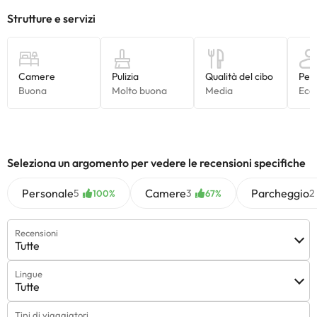
Tutte le informazioni presenti in questa pagina sono soggette a
modifiche da parte della struttura. Se hai dubbi, contattaci.
Seleziona un argomento per vedere le recensioni specifiche
Personale
Camere
Parcheggio
5
3
2
100%
67%
Recensioni
Tutte
Lingue
Tutte
Tipi di viaggiatori