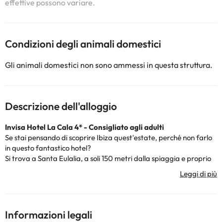
effettive possono variare.
Condizioni degli animali domestici
Gli animali domestici non sono ammessi in questa struttura.
Descrizione dell'alloggio
Invisa Hotel La Cala 4* - Consigliato agli adulti
Se stai pensando di scoprire Ibiza quest'estate, perché non farlo
in questo fantastico hotel?
Si trova a Santa Eulalia, a soli 150 metri dalla spiaggia e proprio
nel cuore del centro turistico per una vacanza di lusso. Inoltre, ti
offre un ambiente da sogno per goderti l'estate.
Questa struttura dispone di una reception aperta 24 ore su 24,
connessione wifi gratuita nelle aree comuni e una palestra nel
caso in cui tu abbia voglia di fare un po' di sport durante le tue
Informazioni legali
vacanze.