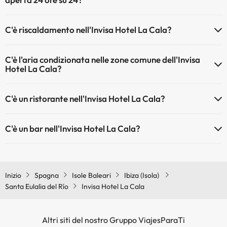
installazioni.
Sì, l'Invisa Hotel La Cala ha una reception aperta 24 ore su 24
Piscina all'aperto (stagione estiva)
C'è riscaldamento nell'Invisa Hotel La Cala?
Sì, l'Invisa Hotel La Cala dispone di riscaldamento nelle aree comuni
C'è l'aria condizionata nelle zone comune dell'Invisa
Hotel La Cala?
Sì, Invisa Hotel La Cala dispone di aria condizionata nelle aree
C'è un ristorante nell'Invisa Hotel La Cala?
comuni.
Sì, Invisa Hotel La Cala ha un ristorante.
C'è un bar nell'Invisa Hotel La Cala?
Sì, Invisa Hotel La Cala ha un bar.
Inizio
Spagna
Isole Baleari
Ibiza (Isola)
Santa Eulalia del Río
Invisa Hotel La Cala
Altri siti del nostro Gruppo ViajesParaTi