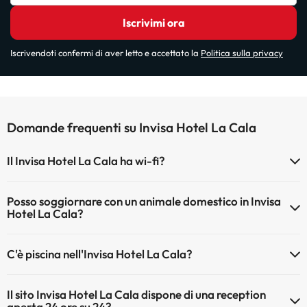
Iscrivimi ora
Iscrivendoti confermi di aver letto e accettato la
Politica sulla privacy
Domande frequenti su Invisa Hotel La Cala
Il Invisa Hotel La Cala ha wi-fi?
Il Invisa Hotel La Cala dispone di Wi-Fi.
Posso soggiornare con un animale domestico in Invisa
Hotel La Cala?
Gli animali non sono ammessi a Invisa Hotel La Cala.
C'è piscina nell'Invisa Hotel La Cala?
Sì, l'hotel ha una piscina (questo servizio può essere a pagamento).
Il sito Invisa Hotel La Cala dispone di una reception
Qui potete trovare maggiori informazioni sulla piscina e sulle altri
aperta 24 ore su 24?