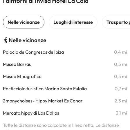
I dintorni di Invisa Hotel La Cala
Nelle vicinanze
Palacio de Congresos de Ibiza
0,4 mi
Museo Barrau
0,5 mi
Museo Etnografíco
0,5 mi
Porticciolo turistico Marina Santa Eulalia
0,7 mi
2manychoises- Hippy Market Es Canar
2,3 mi
Mercato hippy di Las Dalias
3,1 mi
Tutte le distanze sono calcolate in linea retta. Le distanze