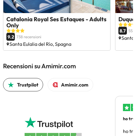
Catalonia Royal Ses Estaques - Adults
Duque
Only
8.7
553 
9.2
738 recensioni
Santa 
Santa Eulalia del Río, Spagna
Recensioni su Amimir.com
Trustpilot
Amimir.com
ho trv
affidab
ho tro