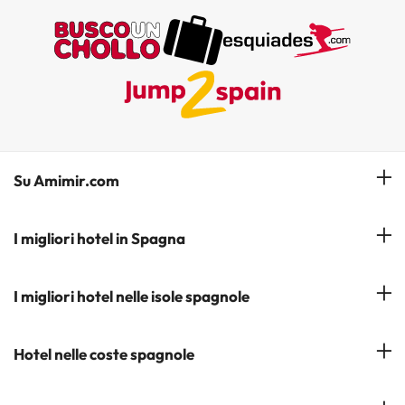
Su Amimir.com
Il Nostro Team
I migliori hotel in Spagna
La mia prenotazione
Hotel a Salou
I migliori hotel nelle isole spagnole
Iscrivetevi alla nostra newsletter
Hotel a Benidorm
Opinioni
Hotel a Tenerife
Hotel nelle coste spagnole
Hotel a Cádiz
Hotel a Ibiza
Hotel a Torremolinos
Costa del Sol