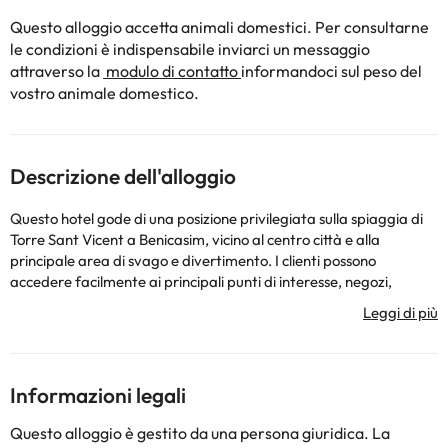
Questo alloggio accetta animali domestici. Per consultarne
le condizioni è indispensabile inviarci un messaggio
attraverso la
modulo di contatto
informandoci sul peso del
vostro animale domestico.
Descrizione dell'alloggio
Questo hotel gode di una posizione privilegiata sulla spiaggia di
Torre Sant Vicent a Benicasim, vicino al centro città e alla
principale area di svago e divertimento. I clienti possono
accedere facilmente ai principali punti di interesse, negozi,
ristoranti e luoghi di intrattenimento. Questo hotel è perfetto sia
per i viaggiatori d'affari che per i turisti. Le eleganti camere
combinano funzionalità e comfort. L'hotel offre un'atmosfera
calda e accogliente con un servizio personalizzato che garantisce
un alto livello di qualità. Le strutture e i servizi soddisfano le
Informazioni legali
esigenze di tutti i viaggiatori.
Questo alloggio è gestito da una persona giuridica. La