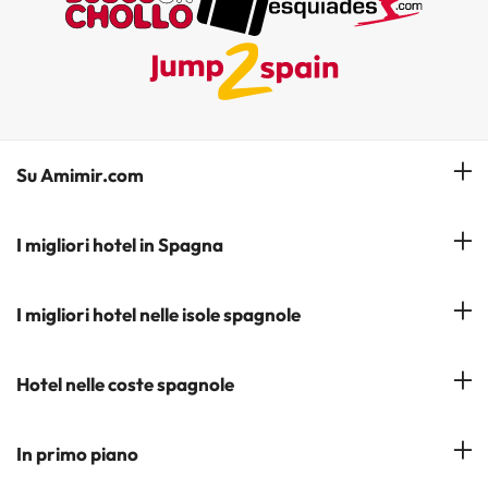
Su Amimir.com
Il Nostro Team
I migliori hotel in Spagna
La mia prenotazione
Hotel a Salou
I migliori hotel nelle isole spagnole
Iscrivetevi alla nostra newsletter
Hotel a Benidorm
Opinioni
Hotel a Tenerife
Hotel nelle coste spagnole
Hotel a Cádiz
Hotel a Ibiza
Hotel a Torremolinos
Costa del Sol
In primo piano
Hotel a Maiorca