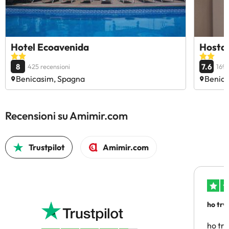
Hotel Ecoavenida
Hosta
8
7.6
425 recensioni
1696
Benicasim, Spagna
Benica
Recensioni su Amimir.com
Trustpilot
Amimir.com
ho trv
affidab
ho tro