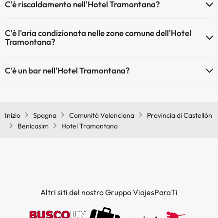
C'è riscaldamento nell'Hotel Tramontana?
Sì, l'Hotel Tramontana dispone di riscaldamento nelle aree comuni
C'è l'aria condizionata nelle zone comune dell'Hotel
Tramontana?
Sì, Hotel Tramontana dispone di aria condizionata nelle aree
C'è un bar nell'Hotel Tramontana?
comuni.
Sì, Hotel Tramontana ha un bar.
Inizio
Spagna
Comunità Valenciana
Provincia di Castellón
Benicasim
Hotel Tramontana
Altri siti del nostro Gruppo ViajesParaTi