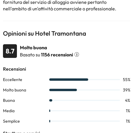
fornitura del servizio di alloggio avviene pertanto
Alcuni dei servizi indicati potrebbero essere a pagamento. Puoi
nell'ambito di un'attività commerciale o professionale.
consultare le relative tariffe direttamente presso la struttura.
Tutte le informazioni presenti in questa pagina sono soggette a
modifiche da parte della struttura. Se hai dubbi, contattaci.
Opinioni su Hotel Tramontana
Molto buona
8.7
Basato su
1156 recensioni