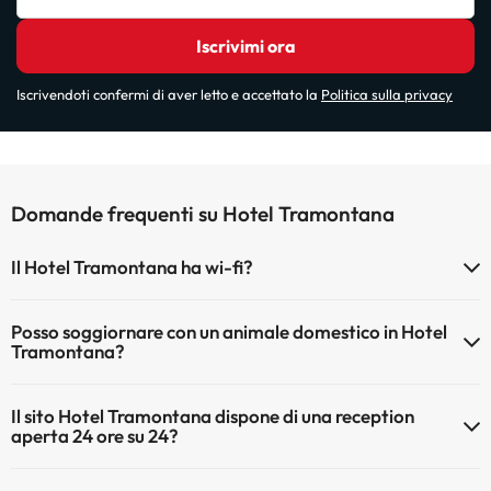
Iscrivimi ora
Iscrivendoti confermi di aver letto e accettato la
Politica sulla privacy
Domande frequenti su Hotel Tramontana
Il Hotel Tramontana ha wi-fi?
Il Hotel Tramontana dispone di Wi-Fi.
Posso soggiornare con un animale domestico in Hotel
Tramontana?
Gli animali domestici sono ammessi al Hotel Tramontana (su
Il sito Hotel Tramontana dispone di una reception
richiesta e pagamento diretto in hotel). Verifica le condizioni.
aperta 24 ore su 24?
Sì, l'Hotel Tramontana ha una reception aperta 24 ore su 24