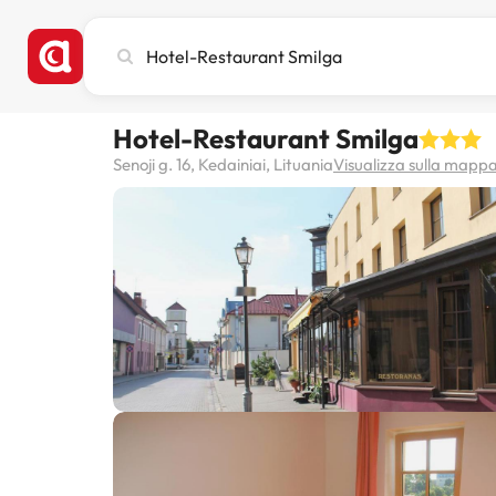
Cerca
città,
hotel
o
Hotel-Restaurant Smilga
destinazione
Senoji g. 16, Kedainiai, Lituania
Visualizza sulla mapp