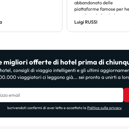
abbandonato delle
piattaforme famose per he
sono trovato benissimo co
loro!
a
Luigi RUSSI
e migliori offerte di hotel prima di chiunq
i hotel, consigli di viaggio intelligenti e gli ultimi aggiorname
00.000 viaggiatori ci leggono già... sei pronto a unirti a lor
irizzo email
Iscrivendoti confermi di aver letto e accettato la
Politica sulla privacy