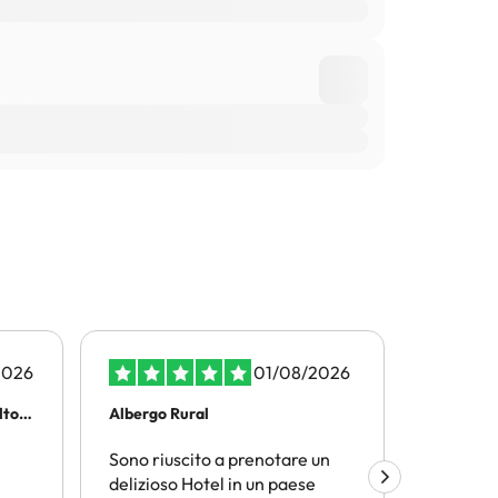
2026
01/08/2026
olto…
Albergo Rural
Viaggiar
Sono riuscito a prenotare un
Amimir.
delizioso Hotel in un paese
trovare l