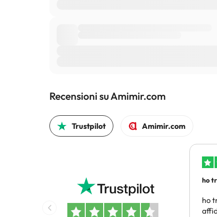
Recensioni su Amimir.com
Trustpilot
Amimir.com
ho t
conv
ho t
affi