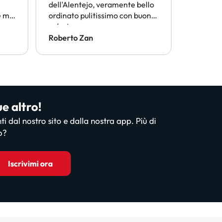
dell'Alentejo, veramente bello
termini d
 mi
ordinato pulitissimo con buona
conveni
n
colazione
Consiglio
conside
Roberto Zan
ANGELO
ue altro!
nti dal nostro sito e dalla nostra app. Più di
o?
Iscrivimi ora