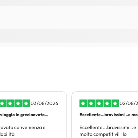
03/08/2026
02/08/
rviaggio in greciaovato
Eccellente...bravissimi ..e m
enienza e affidabilità
di piu
rovato convenienza e
Eccellente...bravissimi ..e
dabilità
molto competitivi! Ho