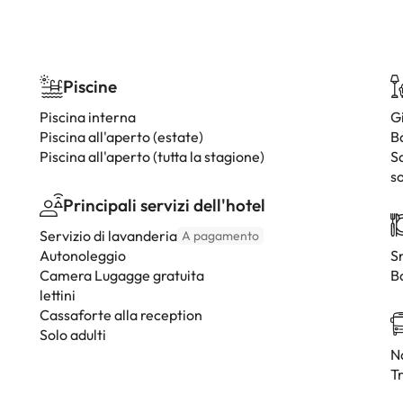
Piscine
Piscina interna
G
Piscina all'aperto (estate)
B
Piscina all'aperto (tutta la stagione)
S
so
Principali servizi dell'hotel
Servizio di lavanderia
A pagamento
Autonoleggio
S
Camera Lugagge gratuita
B
lettini
Cassaforte alla reception
Solo adulti
Na
T