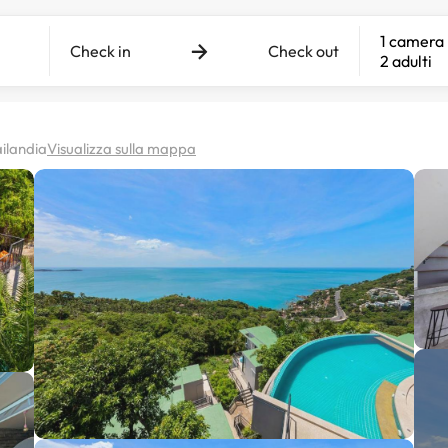
1 camera
Check in
Check out
2 adulti
ilandia
Visualizza sulla mappa