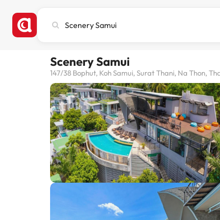
Cerca
città,
hotel
o
Scenery Samui
destinazione
147/38 Bophut, Koh Samui, Surat Thani, Na Thon, Tha