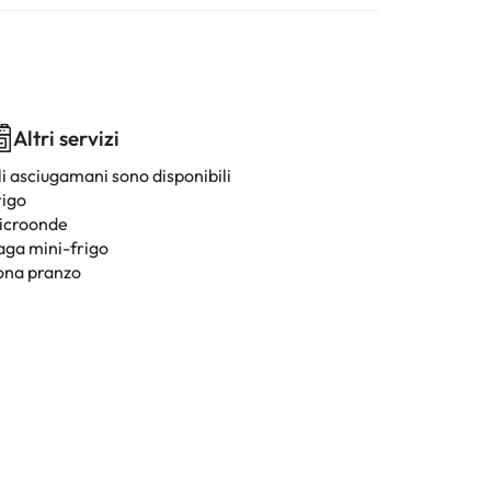
Altri servizi
li asciugamani sono disponibili
rigo
icroonde
aga mini-frigo
ona pranzo