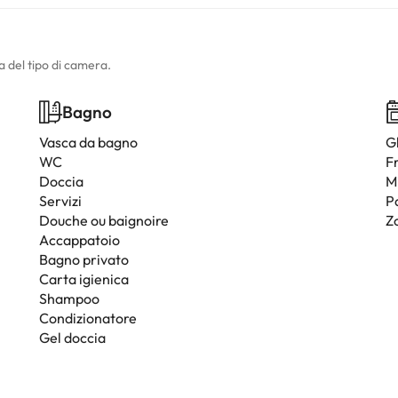
a del tipo di camera.
Bagno
Vasca da bagno
G
WC
F
Doccia
M
Servizi
P
Douche ou baignoire
Z
Accappatoio
Bagno privato
Carta igienica
Shampoo
Condizionatore
Gel doccia