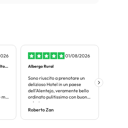
2026
01/08/2026
olto…
Albergo Rural
Viaggiar
Sono riuscito a prenotare un
Amimir.
delizioso Hotel in un paese
trovare l
dell'Alentejo, veramente bello
termini d
 mi
ordinato pulitissimo con buona
conveni
n
colazione
Consiglio
conside
Roberto Zan
ANGELO