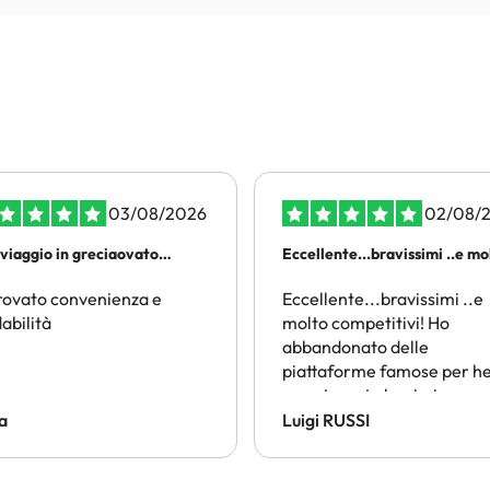
03/08/2026
02/08/
rviaggio in greciaovato
Eccellente...bravissimi ..e m
enienza e affidabilità
di piu
rovato convenienza e
Eccellente...bravissimi ..e
dabilità
molto competitivi! Ho
abbandonato delle
piattaforme famose per he
sono trovato benissimo co
loro!
a
Luigi RUSSI