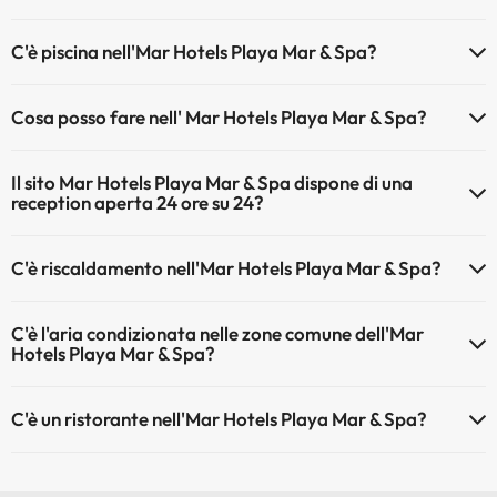
Gli animali non sono ammessi a Mar Hotels Playa Mar & Spa.
C'è piscina nell'Mar Hotels Playa Mar & Spa?
Sì, l'hotel ha una piscina (questo servizio può essere a pagamento).
Cosa posso fare nell' Mar Hotels Playa Mar & Spa?
Qui potete trovare maggiori informazioni sulla piscina e sulle altri
installazioni.
L'Mar Hotels Playa Mar & Spa offre le seguenti attività (alcune
Il sito Mar Hotels Playa Mar & Spa dispone di una
possono essere a pagamento):
Piscina all'aperto (stagione estiva)
reception aperta 24 ore su 24?
Piscina all'aperto (tutta la stagione)
Massaggiatore
Sì, l'Mar Hotels Playa Mar & Spa ha una reception aperta 24 ore su
C'è riscaldamento nell'Mar Hotels Playa Mar & Spa?
24
Sì, l'Mar Hotels Playa Mar & Spa dispone di riscaldamento nelle aree
C'è l'aria condizionata nelle zone comune dell'Mar
comuni
Hotels Playa Mar & Spa?
Sì, Mar Hotels Playa Mar & Spa dispone di aria condizionata nelle
C'è un ristorante nell'Mar Hotels Playa Mar & Spa?
aree comuni.
Sì, Mar Hotels Playa Mar & Spa ha un ristorante.