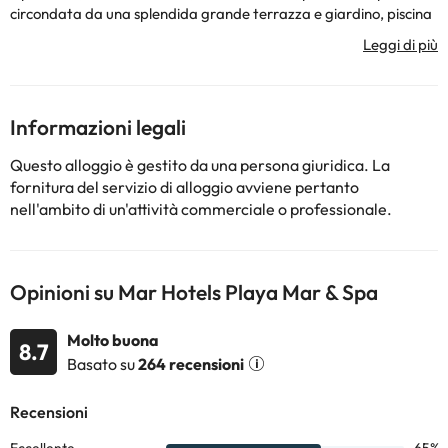
circondata da una splendida grande terrazza e giardino, piscina
coperta. sauna, palestra, parco giochi ynúmerosas impianti
sportivi e ricreativi. Appartamenti completamente climatizzati e
attrezzati.
Alcuni dei servizi elencati potrebbero essere extra da pagare in
hotel. Puoi controllare le loro tariffe una volta lì. Queste
Informazioni legali
informazioni sono soggette a modifiche da parte dell'alloggio.
Questo alloggio è gestito da una persona giuridica. La
fornitura del servizio di alloggio avviene pertanto
Alcuni dei servizi indicati potrebbero essere a pagamento. Puoi
nell'ambito di un'attività commerciale o professionale.
consultare le relative tariffe direttamente presso la struttura.
Tutte le informazioni presenti in questa pagina sono soggette a
modifiche da parte della struttura. Se hai dubbi, contattaci.
Opinioni su Mar Hotels Playa Mar & Spa
Molto buona
8.7
Basato su
264 recensioni