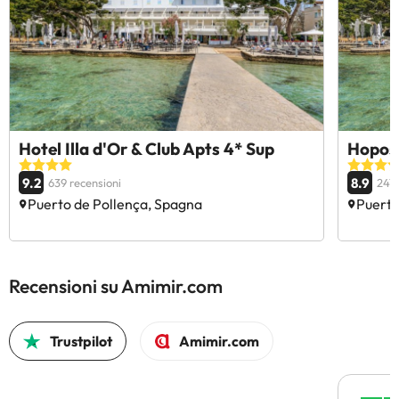
Hotel Illa d'Or & Club Apts 4* Sup
Hoposa
9.2
8.9
639 recensioni
2419
Puerto de Pollença, Spagna
Puerto
Recensioni su Amimir.com
Trustpilot
Amimir.com