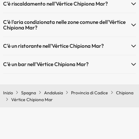
C'è riscaldamento nell'Vértice Chipiona Mar?
Sì, l'Vértice Chipiona Mar dispone di riscaldamento nelle aree
C'è l'aria condizionata nelle zone comune dell'Vértice
comuni
Chipiona Mar?
Sì, Vértice Chipiona Mar dispone di aria condizionata nelle aree
C'è un ristorante nell'Vértice Chipiona Mar?
comuni.
Sì, Vértice Chipiona Mar ha un ristorante.
C'è un bar nell'Vértice Chipiona Mar?
Sì, Vértice Chipiona Mar ha un bar.
Inizio
Spagna
Andalusia
Provincia di Cadice
Chipiona
Vértice Chipiona Mar