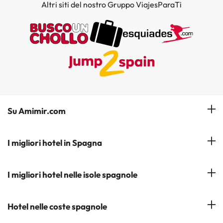
Altri siti del nostro Gruppo ViajesParaTi
Su Amimir.com
Il Nostro Team
I migliori hotel in Spagna
La mia prenotazione
Hotel a Salou
I migliori hotel nelle isole spagnole
Iscrivetevi alla nostra newsletter
Hotel a Benidorm
Opinioni
Hotel a Tenerife
Hotel nelle coste spagnole
Hotel a Cádiz
Hotel a Ibiza