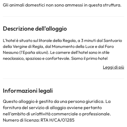
Gli animali domestici non sono ammessi in questa struttura.
Descrizione dell'alloggio
L'hotel è situato sul litorale della Regola, a 3 minuti dal Santuario
della Vergine di Regla, dal Monumento della Luce e dal Faro
Nessuno (l'Epaña alcuni). Le camere dell'hotel sono in stile
neoclassico, spazioso e confortevole. Siamo il primo hotel
gastronomico sulla Costa de la Luz, cucina calda e innovativa.
Atmosfera familiare.
Alcuni dei servizi elencati potrebbero essere extra da pagare in
hotel. Puoi controllare le loro tariffe una volta lì. Queste
informazioni sono soggette a modifiche da parte dell'alloggio.
Informazioni legali
Questo alloggio è gestito da una persona giuridica. La
Alcuni dei servizi indicati potrebbero essere a pagamento. Puoi
fornitura del servizio di alloggio avviene pertanto
consultare le relative tariffe direttamente presso la struttura.
nell'ambito di un'attività commerciale o professionale.
Tutte le informazioni presenti in questa pagina sono soggette a
Numero di licenza: RTA H/CA/01285
modifiche da parte della struttura. Se hai dubbi, contattaci.