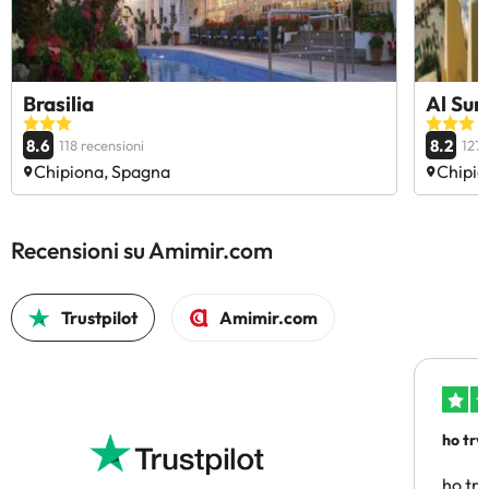
Brasilia
Al Sur
8.6
8.2
118 recensioni
127 
Chipiona, Spagna
Chipio
Recensioni su Amimir.com
Trustpilot
Amimir.com
ho trv
affidab
ho tro