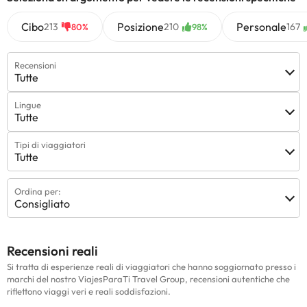
Cibo
Posizione
Personale
213
210
167
80%
98%
Recensioni
Tutte
Lingue
Tutte
Tipi di viaggiatori
Tutte
Ordina per:
Consigliato
Recensioni reali
Si tratta di esperienze reali di viaggiatori che hanno soggiornato presso i
marchi del nostro ViajesParaTi Travel Group, recensioni autentiche che
riflettono viaggi veri e reali soddisfazioni.