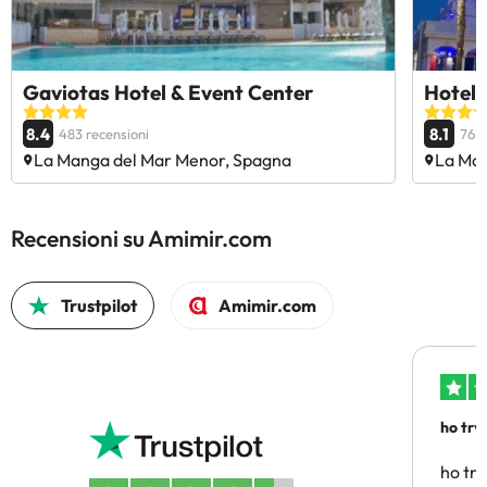
Gaviotas Hotel & Event Center
Hotel 
8.4
8.1
483 recensioni
763 
La Manga del Mar Menor, Spagna
La Man
Recensioni su Amimir.com
Trustpilot
Amimir.com
ho trv
affidab
ho tro