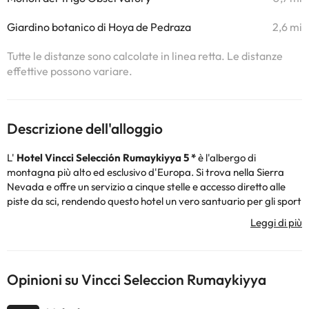
Giardino botanico di Hoya de Pedraza
2,6 mi
Tutte le distanze sono calcolate in linea retta. Le distanze
effettive possono variare.
Descrizione dell'alloggio
L'
Hotel
Vincci Selección Rumaykiyya 5 *
è l'albergo di
montagna più alto ed esclusivo d'Europa. Si trova nella Sierra
Nevada e offre un servizio a cinque stelle e accesso diretto alle
piste da sci, rendendo questo hotel un vero santuario per gli sport
invernali.
L'hotel possiede quel tocco di perfezione unico che solo gli hotel di
lusso possono vantare. Offre inoltre una serie di servizi pensati
per godersi la settimana bianca in Sierra Nevada, Spa (a
Opinioni su Vincci Seleccion Rumaykiyya
pagamento), terrazza, piano bar, ristorante gourmet, Wi-Fi
gratuito, parcheggio privato (a pagamento) e molto altro!