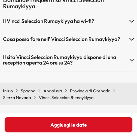
Domande frequenti su Vincci Seleccion
Rumaykiyya
Il Vincci Seleccion Rumaykiyya ha wi-fi?
Il Vincci Seleccion Rumaykiyya dispone di Wi-Fi.
Cosa posso fare nell' Vincci Seleccion Rumaykiyya?
L'Vincci Seleccion Rumaykiyya offre le seguenti attività (alcune
Il sito Vincci Seleccion Rumaykiyya dispone di una
possono essere a pagamento):
reception aperta 24 ore su 24?
Spa a pagamento
Sì, l'Vincci Seleccion Rumaykiyya ha una reception aperta 24 ore su
24
Inizio
Spagna
Andalusia
Provincia di Grenada
Sierra Nevada
Vincci Seleccion Rumaykiyya
Altri siti del nostro Gruppo ViajesParaTi
Aggiungi le date