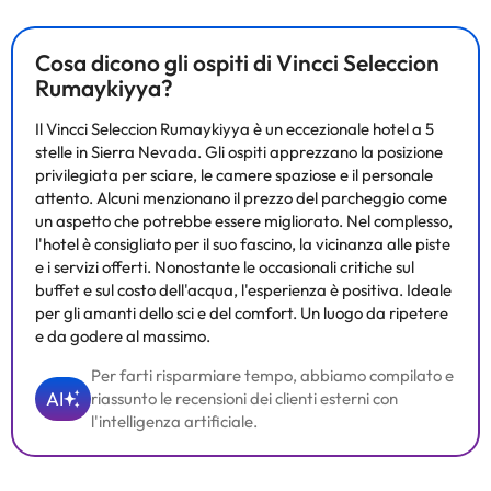
Alcuni servizi elencati nella descrizione dell'alloggio possono
essere a pagamento. Si prega di verificare con la reception
all'arrivo. Queste informazioni sono soggette a modifiche da
Cosa dicono gli ospiti di Vincci Seleccion
parte della struttura ricettiva.
Rumaykiyya?
Il Vincci Seleccion Rumaykiyya è un eccezionale hotel a 5
Alcuni dei servizi indicati potrebbero essere a pagamento. Puoi
stelle in Sierra Nevada. Gli ospiti apprezzano la posizione
consultare le relative tariffe direttamente presso la struttura.
privilegiata per sciare, le camere spaziose e il personale
Tutte le informazioni presenti in questa pagina sono soggette a
attento. Alcuni menzionano il prezzo del parcheggio come
modifiche da parte della struttura. Se hai dubbi, contattaci.
un aspetto che potrebbe essere migliorato. Nel complesso,
l'hotel è consigliato per il suo fascino, la vicinanza alle piste
e i servizi offerti. Nonostante le occasionali critiche sul
buffet e sul costo dell'acqua, l'esperienza è positiva. Ideale
per gli amanti dello sci e del comfort. Un luogo da ripetere
e da godere al massimo.
Per farti risparmiare tempo, abbiamo compilato e
AI
riassunto le recensioni dei clienti esterni con
l'intelligenza artificiale.