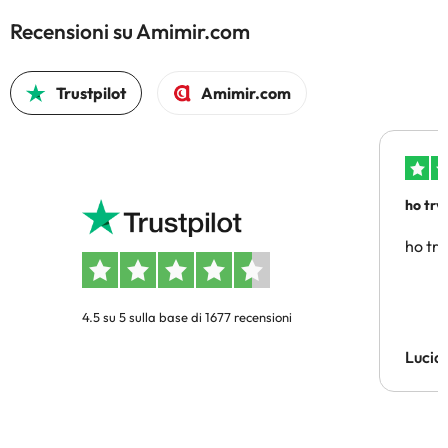
Recensioni su Amimir.com
Trustpilot
Amimir.com
ho trv
affidab
ho tro
4.5 su 5 sulla base di 1677 recensioni
Lucia