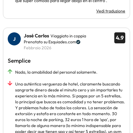
que súper cómodo para llegar abajo en el centro .
Vedi traduzione
José Carlos
Viaggiato in coppia
4.9
Prenotato su Esquiades.com
Febbraio 2026
Semplice
Nada, la amabilidad del personal solamente.
Una auténtica verguenza de hotel, claramente buscando
sangrarte dinero desde el minuto cero y sin importarles tu
experiencia en lo más mínimo. Si pagas por un 5 estrellas,
lo principal que buscas es comodidad y no tener problemas.
Y problemas hubo de todos los colores. La sensación de
extorsión y estafa era constante en todo momento. 30
euros la noche de parking, 32 euros 1 hora de 'spa', por
llamarlo de alguna manera (lo mínimo indispensable para
poder decir que tienen spa y así tener 5 estrellas), un gym