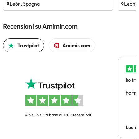
León, Spagna
León,
Recensioni su Amimir.com
Trustpilot
Amimir.com
ho trv
affidab
ho tro
4.5 su 5 sulla base di 1707 recensioni
Lucia