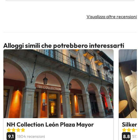
Visualizza altre recensioni
Alloggi simili che potrebbero interessarti
NH Collection León Plaza Mayor
Silken
9.1
8.8
1804 recensioni
5172