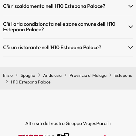
Sì, l'H10 Estepona Palace ha una reception aperta 24 ore su 24
C'è riscaldamento nell'H10 Estepona Palace?
Sì, l'H10 Estepona Palace dispone di riscaldamento nelle aree comuni
C'è l'aria condizionata nelle zone comune dell'H10
Estepona Palace?
Sì, H10 Estepona Palace dispone di aria condizionata nelle aree
C'è un ristorante nell'H10 Estepona Palace?
comuni.
Sì, H10 Estepona Palace ha un ristorante.
Inizio
Spagna
Andalusia
Provincia di Málaga
Estepona
H10 Estepona Palace
Altri siti del nostro Gruppo ViajesParaTi