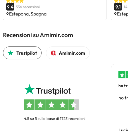
9.4
9.1
536 recensioni
1424
Estepona, Spagna
Estep
Recensioni su Amimir.com
Trustpilot
Amimir.com
ho trv
affidab
ho tro
4.5 su 5 sulla base di 1723 recensioni
Lucia