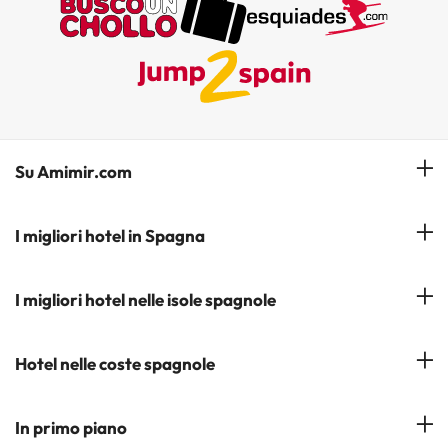
Su Amimir.com
Il Nostro Team
I migliori hotel in Spagna
La mia prenotazione
Hotel a Salou
I migliori hotel nelle isole spagnole
Iscrivetevi alla nostra newsletter
Hotel a Benidorm
Opinioni
Hotel a Tenerife
Hotel nelle coste spagnole
Hotel a Cádiz
Hotel a Ibiza
Hotel a Torremolinos
Costa del Sol
In primo piano
Hotel a Maiorca