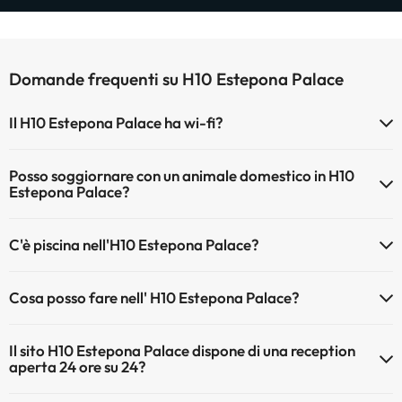
Domande frequenti su H10 Estepona Palace
Il H10 Estepona Palace ha wi-fi?
Il H10 Estepona Palace dispone di Wi-Fi.
Posso soggiornare con un animale domestico in H10
Estepona Palace?
Gli animali non sono ammessi a H10 Estepona Palace.
C'è piscina nell'H10 Estepona Palace?
Sì, l'hotel ha una piscina (questo servizio può essere a pagamento).
Cosa posso fare nell' H10 Estepona Palace?
Qui potete trovare maggiori informazioni sulla piscina e sulle altri
installazioni.
L'H10 Estepona Palace offre le seguenti attività (alcune possono
Il sito H10 Estepona Palace dispone di una reception
essere a pagamento):
Piscina all'aperto (stagione estiva)
aperta 24 ore su 24?
Piscina all'aperto (tutta la stagione)
Massaggiatore