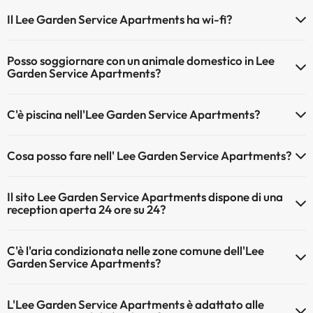
Se soggiorni all'Lee Garden Service Apartments hai queste posibilità
Il Lee Garden Service Apartments ha wi-fi?
di parcheggio (sogetto a disponibilità)
Il Lee Garden Service Apartments ha wi-fi gratuita a
Parcheggio interno a pagamento
Posso soggiornare con un animale domestico in Lee
pagamento.
Parcheggio esterno a pagamento
Garden Service Apartments?
Il Lee Garden Service Apartments wi-fi.
Gli animali domestici sono ammessi al Lee Garden Service
C'è piscina nell'Lee Garden Service Apartments?
Apartments (su richiesta e pagamento diretto in hotel). Verifica le
condizioni.
Sì, l'hotel ha una piscina (questo servizio può essere a pagamento).
Cosa posso fare nell' Lee Garden Service Apartments?
Qui potete trovare maggiori informazioni sulla piscina e sulle altri
installazioni.
L'Lee Garden Service Apartments offre le seguenti attività (alcune
Il sito Lee Garden Service Apartments dispone di una
possono essere a pagamento):
Piscina all'aperto (stagione estiva)
reception aperta 24 ore su 24?
Massaggiatore
Sì, l'Lee Garden Service Apartments ha una reception aperta 24 ore
C'è l'aria condizionata nelle zone comune dell'Lee
su 24
Garden Service Apartments?
Sì, Lee Garden Service Apartments dispone di aria condizionata
L'Lee Garden Service Apartments è adattato alle
nelle aree comuni.