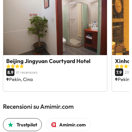
Beijing Jingyuan Courtyard Hotel
Xinhai
8.9
7.9
61 recensioni
206 
Pekín, Cina
Pekín,
Recensioni su Amimir.com
Trustpilot
Amimir.com