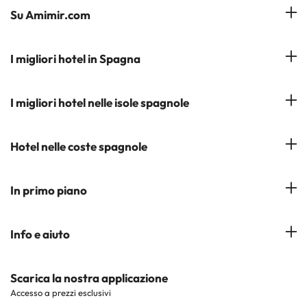
Su Amimir.com
Il Nostro Team
I migliori hotel in Spagna
La mia prenotazione
Hotel a Salou
I migliori hotel nelle isole spagnole
Iscrivetevi alla nostra newsletter
Hotel a Benidorm
Opinioni
Hotel a Tenerife
Hotel nelle coste spagnole
Hotel a Cádiz
Hotel a Ibiza
Hotel a Torremolinos
Costa del Sol
In primo piano
Hotel a Maiorca
Costa Blanca
Hotel a Minorca
Hotel nelle città più popolari
Info e aiuto
Costa Brava
Hotel nei luoghi di interesse
Costa Dorada
Contattaci
Scarica la nostra applicazione
Hotel nelle regioni più popolari
Accesso a prezzi esclusivi
Costa de la Luz
Sito corporate