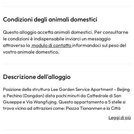
Condizioni degli animali domestici
Questo alloggio accetta animali domestici. Per consultarne
le condizioni è indispensabile inviarci un messaggio
attraverso la
modulo di contatto
informandoci sul peso del
vostro animale domestico.
Descrizione dell'alloggio
Posizione della struttura Lee Garden Service Apartment - Beijing
a Pechino (Dongdan) dista pochi minuti da Cattedrale di San
Giuseppe e Via Wangfujing. Questo appartamento a 5 stelle si
trova vicino ad attrazioni come: Piazza Tiananmen e la Città
Proibita.Camere Prenotate una delle 200 camere climatizzate,
tutte dotate di cucina con grande frigorifero / congelatore e
piano cottura. Le camere sono dotate di balcone. Con TV LED da
40 pollici e connessione Internet via cavo gratuita e Wi-Fi, devi