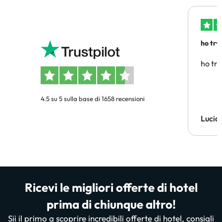
ho trv
affidab
ho tro
4.5 su 5 sulla base di 1658 recensioni
Lucia
Ricevi le migliori offerte di hotel
prima di chiunque altro!
Sii il primo a scoprire incredibili offerte di hotel, consigli