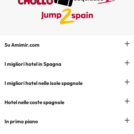
Su Amimir.com
Il Nostro Team
I migliori hotel in Spagna
La mia prenotazione
Hotel a Salou
I migliori hotel nelle isole spagnole
Iscrivetevi alla nostra newsletter
Hotel a Benidorm
Opinioni
Hotel a Tenerife
Hotel nelle coste spagnole
Hotel a Cádiz
Hotel a Ibiza
Hotel a Torremolinos
Costa del Sol
In primo piano
Hotel a Maiorca
Costa Blanca