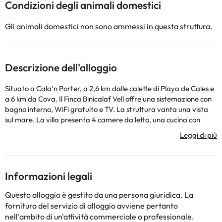
Condizioni degli animali domestici
Gli animali domestici non sono ammessi in questa struttura.
Descrizione dell'alloggio
Situato a Cala'n Porter, a 2,6 km dalle calette di Playa de Cales e
a 6 km da Cova. Il Finca Binicalaf Vell offre una sistemazione con
bagno interno, WiFi gratuito e TV. La struttura vanta una vista
sul mare. La villa presenta 4 camere da letto, una cucina con
lavastoviglie e forno a microonde, una lavatrice e 4 bagni con
asciugacapelli. Nelle vicinanze potrete praticare l'equitazione.
Al check-in gli ospiti devono esibire un documento d'identità con
foto e una carta di credito. Siete pregati di notare che le
Richieste Speciali sono soggette a disponibilità, e potrebbero
Informazioni legali
comportare l'addebito di un supplemento. Siete pregati di
comunicare in anticipo a l'orario in cui prevedete di arrivare.
Questo alloggio è gestito da una persona giuridica. La
Potrete inserire questa informazione nella sezione Richieste
fornitura del servizio di alloggio avviene pertanto
Speciali al momento della prenotazione, o contattare la struttura
nell'ambito di un'attività commerciale o professionale.