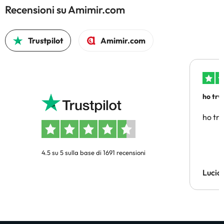
Recensioni su Amimir.com
Trustpilot
Amimir.com
ho trv
affidab
ho tro
4.5 su 5 sulla base di 1691 recensioni
Lucia