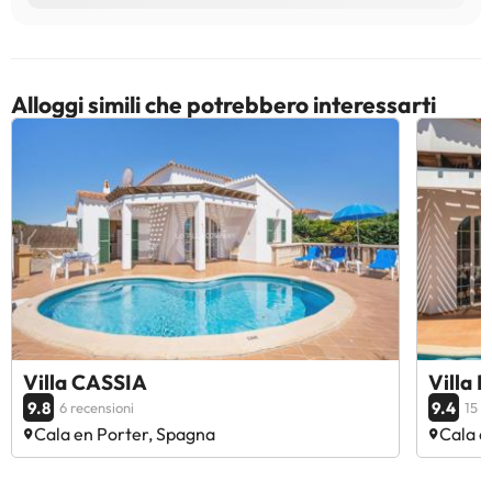
Alloggi simili che potrebbero interessarti
Villa CASSIA
Villa 
9.8
9.4
6 recensioni
15 r
Cala en Porter, Spagna
Cala e