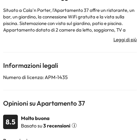
Situato a Cala'n Porter, l'Apartamento 37 offre un ristorante, un
bar, un giardino, la connessione WiFi gratuita e la vista sulla
piscina. Sistemazione con vista sul giardino, patio e piscina.
Appartamento dotato di 2 camere da letto, soggiorno, TV a
schermo piatto, cucina attrezzata con zona pranzo e bagno con
vasca e lavatrice. In loco troverete un'area giochi per bambini e
una terrazza, mentre nelle vicinanze potrete praticare il ciclismo.
La struttura dista 1,1 km dalle calette di Playa de Cales e meno di 1
km da Cova d'en Xoroi. L'Apartamento 37 dista 12 km
Informazioni legali
dall'Aeroporto di Minorca, lo scalo più vicino.
La struttura non è disponibile per feste di addio al
Numero di licenza: APM-1435
nubilato/celibato o simili. Siete pregati di comunicare in anticipo a
l'orario in cui prevedete di arrivare. Potrete inserire questa
informazione nella sezione Richieste Speciali al momento della
prenotazione, o contattare la struttura utilizzando i recapiti
Opinioni su Apartamento 37
riportati nella conferma della prenotazione. Struttura gestita da
un host privato
Molto buona
8.5
Basato su
3 recensioni
Alcuni dei servizi indicati potrebbero essere a pagamento. Puoi
consultare le relative tariffe direttamente presso la struttura.