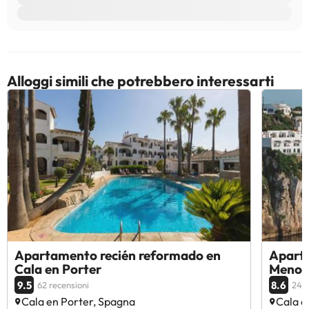
Alloggi simili che potrebbero interessarti
Apartamento recién reformado en
Aparta
Cala en Porter
Menor
9.5
8.6
62 recensioni
24 r
Cala en Porter, Spagna
Cala e