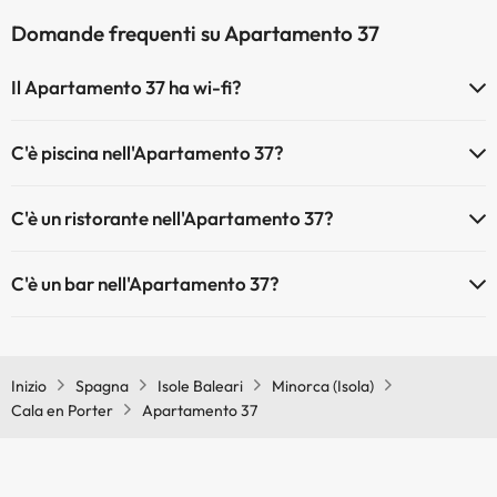
Domande frequenti su Apartamento 37
Il Apartamento 37 ha wi-fi?
Il Apartamento 37 dispone di Wi-Fi.
C'è piscina nell'Apartamento 37?
Sì, l'hotel ha una piscina (questo servizio può essere a pagamento).
C'è un ristorante nell'Apartamento 37?
Qui potete trovare maggiori informazioni sulla piscina e sulle altri
installazioni.
Sì, Apartamento 37 ha un ristorante.
C'è un bar nell'Apartamento 37?
Piscina all'aperto (stagione estiva)
Sì, Apartamento 37 ha un bar.
Inizio
Spagna
Isole Baleari
Minorca (Isola)
Cala en Porter
Apartamento 37