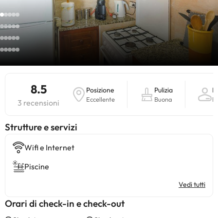
8.5
Posizione
Pulizia
P
Eccellente
Buona
B
3 recensioni
​Strutture e servizi
Wifi e Internet
Piscine
Vedi tutti
Orari di check-in e check-out