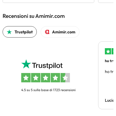
Recensioni su Amimir.com
Trustpilot
Amimir.com
ho trv
affidab
ho tro
4.5 su 5 sulla base di 1723 recensioni
Lucia