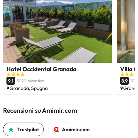
Hotel Occidental Granada
Villa O
9.1
8.9
3020 recensioni
1070
Granada, Spagna
Grana
Recensioni su Amimir.com
Trustpilot
Amimir.com