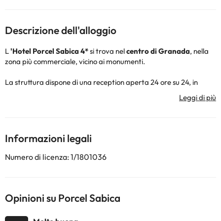
Descrizione dell'alloggio
L
'Hotel Porcel Sabica 4*
si trova nel
centro di Granada
, nella
zona più commerciale, vicino ai monumenti.
La struttura dispone di una reception aperta 24 ore su 24, in
modo da poterti assistere ogni volta che ne hai bisogno, aria
condizionata e riscaldamento (stagionale), connessione wifi
gratuita e un parcheggio interno a pagamento.
Nella stagione estiva puoi rilassarti prendendo il sole e facendo
un tuffo nella piscina all'aperto situata sul tetto dell'hotel,
Informazioni legali
fantastica!
Numero di licenza: 1/1801036
Le camere dispongono di aria condizionata e riscaldamento
(stagionale), connessione wifi gratuita, televisione, telefono,
cassaforte gratuita, scrivania e bagno completamente
attrezzato con doccia o vasca, asciugacapelli e set di cortesia.
Opinioni su Porcel Sabica
L'hotel si trova nella
zona commerciale
di Granada, a pochi