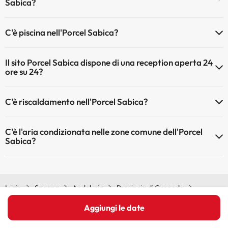
Sabica?
Gli animali non sono ammessi a Porcel Sabica.
C'è piscina nell'Porcel Sabica?
Sì, l'hotel ha una piscina (questo servizio può essere a pagamento).
Il sito Porcel Sabica dispone di una reception aperta 24
Qui potete trovare maggiori informazioni sulla piscina e sulle altri
ore su 24?
installazioni.
Sì, l'Porcel Sabica ha una reception aperta 24 ore su 24
Piscina all'aperto (stagione estiva)
C'è riscaldamento nell'Porcel Sabica?
Sì, l'Porcel Sabica dispone di riscaldamento nelle aree comuni
C'è l'aria condizionata nelle zone comune dell'Porcel
Sabica?
Sì, Porcel Sabica dispone di aria condizionata nelle aree comuni.
Inizio
Spagna
Andalusia
Provincia di Grenada
Granada
Porcel Sabica
Aggiungi le date