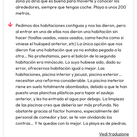
zona yo diría que es buena para moverte y conocer los
alrededores, siempre que tengas coche. Playa a unos 200
metros.
Pedimos dos habitaciones contiguas y nos las dieron, pero
al entrar en una de ellas nos dieron una habitación sin
hacer (toallas usadas, vasos usados, cama hecha como si
viniese el huésped anterior, etc) La única opción que nos
dieron fue una habitación que ya no estaba pegada a la
otra… No protestamos, pero el balcón de la segunda
habitación era minúsculo. Lo suyo hubiese sido, dado su
error, ofrecernos habitación igual o mejor. Las
habitaciones, piscina interior y jacuzzi, piscina exterior…
necesitan una reforma considerable. La piscina ineterior
riene en suelo totalmente abombados, debido a que le han
puesto unas planchas plásticas para tapar el azulejo
anterior, y les ha entrado el agua por debajo. La limpieza
de las piscinas creo que debería ser más profunda. No
obstante gracias al factor humano, especialmente del
personal de comedor y bar, se te van olvidando los
contras… Y te quedas con lo mejor. La playa es de piedras.
Vedi traduzione