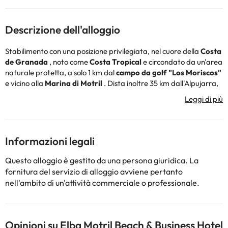
Descrizione dell'alloggio
Stabilimento con una posizione privilegiata, nel cuore della
Costa
de Granada
, noto come
Costa Tropical
e circondato da un'area
naturale protetta, a solo 1 km dal
campo da golf "Los Moriscos"
e vicino alla
Marina di Motril
. Dista inoltre 35 km dall'Alpujarra,
solo 90 km dalla Sierra Nevada e 55 km dalla capitale di
Granada.
Grazie alla sua posizione geografica, il
Gran Hotel Elba Motril
Beach & Business
nella stessa
costa tropicale
e molto vicino alla
capitale di
Granada
e alla
Sierra Nevada
, è ideale per incontri
Informazioni legali
di lavoro e soggiorni di lavoro. Dispone di sale conferenze ampie e
confortevoli, nonché di un servizio attento.
Questo alloggio è gestito da una persona giuridica. La
Il nostro
Gran Hotel Elba Motril Beach & Business
è un hotel da
fornitura del servizio di alloggio avviene pertanto
godersi tutto l'anno: sole, neve, acqua, mare, vicino a tutto. Mare
nell'ambito di un'attività commerciale o professionale.
e montagna, con le strutture necessarie per godersi il tempo
libero, il lavoro o entrambe le sfaccettature allo stesso tempo.
Hotel pionieristico nella tua zona, con attività continua durante
tutto l'anno, che unisce soggiorni di vacanza, fughe, gruppi ed
Opinioni su Elba Motril Beach & Business Hotel