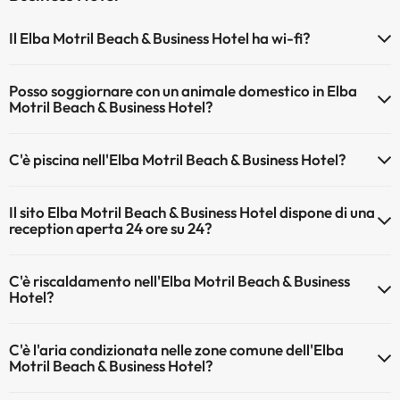
Il Elba Motril Beach & Business Hotel ha wi-fi?
Il Elba Motril Beach & Business Hotel dispone di Wi-Fi.
Posso soggiornare con un animale domestico in Elba
Motril Beach & Business Hotel?
Gli animali non sono ammessi a Elba Motril Beach & Business Hotel.
C'è piscina nell'Elba Motril Beach & Business Hotel?
Sì, l'hotel ha una piscina (questo servizio può essere a pagamento).
Il sito Elba Motril Beach & Business Hotel dispone di una
Qui potete trovare maggiori informazioni sulla piscina e sulle altri
reception aperta 24 ore su 24?
installazioni.
Sì, l'Elba Motril Beach & Business Hotel ha una reception aperta 24
Piscina all'aperto (stagione estiva)
C'è riscaldamento nell'Elba Motril Beach & Business
ore su 24
Hotel?
Sì, l'Elba Motril Beach & Business Hotel dispone di riscaldamento
C'è l'aria condizionata nelle zone comune dell'Elba
nelle aree comuni
Motril Beach & Business Hotel?