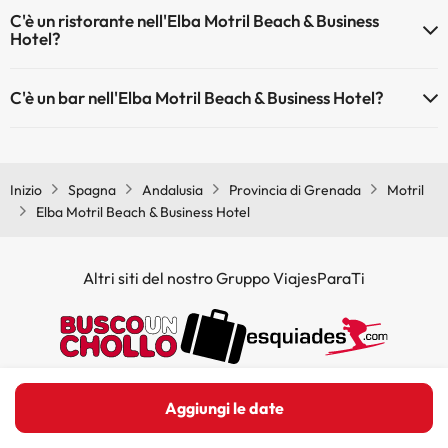
Sì, Elba Motril Beach & Business Hotel dispone di aria condizionata
C'è un ristorante nell'Elba Motril Beach & Business
nelle aree comuni.
Hotel?
Sì, Elba Motril Beach & Business Hotel ha un ristorante.
C'è un bar nell'Elba Motril Beach & Business Hotel?
Sì, Elba Motril Beach & Business Hotel ha un bar.
Inizio
Spagna
Andalusia
Provincia di Grenada
Motril
Elba Motril Beach & Business Hotel
Altri siti del nostro Gruppo ViajesParaTi
Aggiungi le date