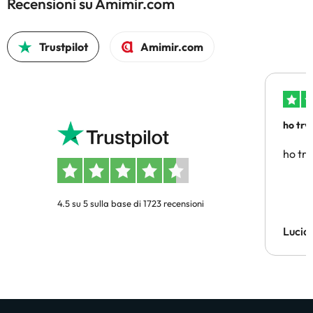
Recensioni su Amimir.com
Trustpilot
Amimir.com
ho trv
affidab
ho tro
4.5 su 5 sulla base di 1723 recensioni
Lucia