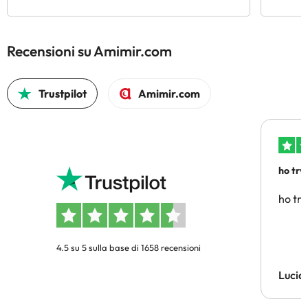
Recensioni su Amimir.com
Trustpilot
Amimir.com
ho trv
affidab
ho tro
4.5 su 5 sulla base di 1658 recensioni
Lucia