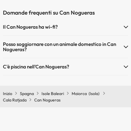
Domande frequenti su Can Nogueras
Il Can Nogueras ha wi-fi?
Il Can Nogueras dispone di Wi-Fi.
Posso soggiornare con un animale domestico in Can
Nogueras?
Gli animali non sono ammessi a Can Nogueras.
C'è piscina nell'Can Nogueras?
Sì, l'hotel ha una piscina (questo servizio può essere a pagamento).
Qui potete trovare maggiori informazioni sulla piscina e sulle altri
installazioni.
Inizio
Spagna
Isole Baleari
Maiorca (Isola)
Cala Ratjada
Can Nogueras
Piscina all'aperto (stagione estiva)