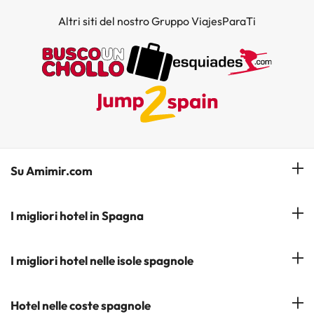
Altri siti del nostro Gruppo ViajesParaTi
Su Amimir.com
Il Nostro Team
I migliori hotel in Spagna
La mia prenotazione
Hotel a Salou
I migliori hotel nelle isole spagnole
Iscrivetevi alla nostra newsletter
Hotel a Benidorm
Opinioni
Hotel a Tenerife
Hotel nelle coste spagnole
Hotel a Cádiz