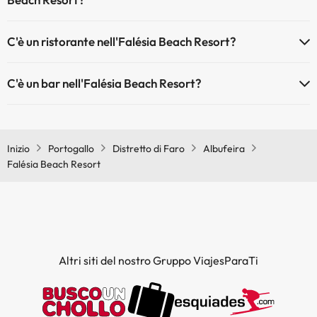
Sì, Falésia Beach Resort dispone di aria condizionata nelle aree
C'è un ristorante nell'Falésia Beach Resort?
comuni.
Sì, Falésia Beach Resort ha un ristorante.
C'è un bar nell'Falésia Beach Resort?
Sì, Falésia Beach Resort ha un bar.
Inizio
Portogallo
Distretto di Faro
Albufeira
Falésia Beach Resort
Altri siti del nostro Gruppo ViajesParaTi