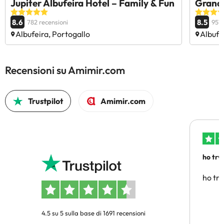
Jupiter Albufeira Hotel – Family & Fun
Grand 
8.6
8.5
782 recensioni
957 
Albufeira, Portogallo
Albufe
Recensioni su Amimir.com
Trustpilot
Amimir.com
ho trv
affidab
ho tro
4.5 su 5 sulla base di 1691 recensioni