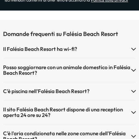
Iscrivendoti confermi di aver letto e accettato la
Politica sulla privacy
Domande frequenti su Falésia Beach Resort
Il Falésia Beach Resort ha wi-fi?
Il Falésia Beach Resort dispone di Wi-Fi.
Posso soggiornare con un animale domestico in Falésia
Beach Resort?
Gli animali non sono ammessi a Falésia Beach Resort.
C'è piscina nell'Falésia Beach Resort?
Sì, l'hotel ha una piscina (questo servizio può essere a pagamento).
Il sito Falésia Beach Resort dispone di una reception
Qui potete trovare maggiori informazioni sulla piscina e sulle altri
aperta 24 ore su 24?
installazioni.
Sì, l'Falésia Beach Resort ha una reception aperta 24 ore su 24
Piscina all'aperto (stagione estiva)
C'è l'aria condizionata nelle zone comune dell'Falésia
Beach Resort?