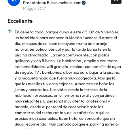
Prenotato su Buscounchollo.com
Maggio 2017
Eccellente
En general todo, porque aunque esté a 5 Km de Viveiro es
un hotel ideal para conocer la Mariña Lucense durante el
día, despues de un buen desayuno (zumo de naranja
natural, embutido ibérico) y por la tarde bañarte en la
piscina climatizada. La cena contundente, con platos
gallegos y vino Ribeiro. La habitación , amplia y con todas
las comodidades, wifi gratuito, minibar con botellín de agua
de regalo, TV , bombones, albornoz para bajar a la piscina,
y la moqueta hacía que fuera muy acogedora. Nos gustó
que las mesillas tuvieran cajones. Amenities en baño las
justas y necesarias. Las vistas desde la terraza de la
habitación preciosas, en un entorno rural y con jardines
muy relajantes. El personal muy atento, profesional y
amable, desde el personal de recepción hasta los
camareros del restaurante y de la cafetería. Aquí los
precios muy razonables. Es un hotel con encanto que sin
duda recomiendo. Muy cómodo porque el parking exterior