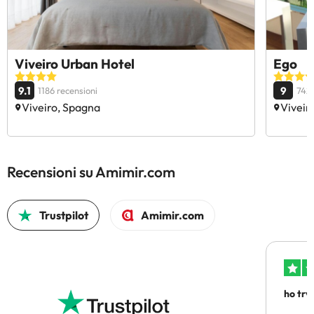
Viveiro Urban Hotel
Ego
9.1
9
1186 recensioni
742 
Viveiro, Spagna
Viveir
Recensioni su Amimir.com
Trustpilot
Amimir.com
ho trv
affidab