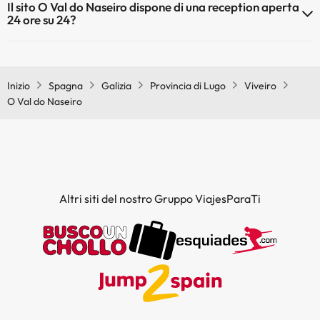
Il sito O Val do Naseiro dispone di una reception aperta
Qui potete trovare maggiori informazioni sulla piscina e sulle altri
24 ore su 24?
installazioni.
Sì, l'O Val do Naseiro ha una reception aperta 24 ore su 24
Piscina all'aperto (stagione estiva)
Inizio
Spagna
Galizia
Provincia di Lugo
Viveiro
O Val do Naseiro
Altri siti del nostro Gruppo ViajesParaTi