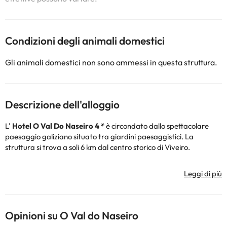
Condizioni degli animali domestici
Gli animali domestici non sono ammessi in questa struttura.
Descrizione dell'alloggio
L'
Hotel O Val Do Naseiro 4 *
è circondato dallo spettacolare
paesaggio galiziano situato tra giardini paesaggistici. La
struttura si trova a soli 6 km dal centro storico di Viveiro.
Le
camere
sono spaziose ed eleganti, con pavimenti in moquette,
aria condizionata, riscaldamento, cassaforte, scrivania e bagno
privato completo con doccia o vasca, asciugacapelli e set di
cortesia.
Opinioni su O Val do Naseiro
L'hotel offre un menù à la carte che comprende una varietà di