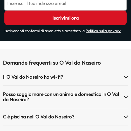
Inserisci il tuo indirizzo email
Iscrivimi ora
Iscrivendoti confermi di aver letto e accettato la
Politica sulla privacy
Domande frequenti su O Val do Naseiro
Il O Val do Naseiro ha wi-fi?
Il O Val do Naseiro dispone di Wi-Fi.
Posso soggiornare con un animale domestico in O Val
do Naseiro?
Gli animali non sono ammessi a O Val do Naseiro.
C'è piscina nell'O Val do Naseiro?
Sì, l'hotel ha una piscina (questo servizio può essere a pagamento).