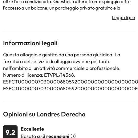
offre l'aria condizionata. Questa struttura fronte spiaggia offre
l'accesso a un balcone, un parcheggio privato gratuito e la
connessione WiFi gratuita. L'appartamento presenta 3 camere
da letto, una TV a schermo piatto, una cucina attrezzata con
lavastoviglie e forno a microonde, una lavatrice e 2 bagni con
doccia. In loco troverete una terrazza, mentre nelle immediate
vicinanze potrete praticare escursioni a piedi e in bicicletta.
Informazioni legali
L'APARTMENT LONDRES Nυ1 dista 49 km dall'aeroporto più
vicino, quello di Palma di Maiorca, e fornisce un servizio di navetta
Questo alloggio è gestito da una persona giuridica. La
aeroportuale a pagamento.
fornitura del servizio di alloggio avviene pertanto
nell'ambito di un'attività commerciale o professionale.
Numero di licenza: ETVPL/14368,
Alcuni dei servizi indicati potrebbero essere a pagamento. Puoi
ESFCTU0000070300006805920000000000000000000
consultare le relative tariffe direttamente presso la struttura.
Tutte le informazioni presenti in questa pagina sono soggette a
ESFCTU00000703000068059200000000000000000ET
modifiche da parte della struttura. Se hai dubbi, contattaci.
Opinioni su Londres Derecha
Eccellente
9.2
Basato su
3 recensioni