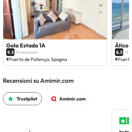
Gola Estada 1A
Ático 
9.3
8.3
19 recensioni
13 r
Puerto de Pollença, Spagna
Puerto
Recensioni su Amimir.com
Trustpilot
Amimir.com
ho trv