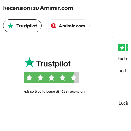
Recensioni su Amimir.com
Trustpilot
Amimir.com
ho trv
affidab
ho tro
4.5 su 5 sulla base di 1658 recensioni
Lucia