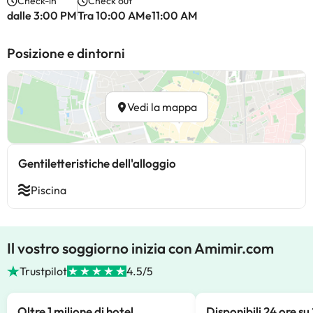
Check-in
Check out
dalle 3:00 PM
Tra 10:00 AMe11:00 AM
Posizione e dintorni
Vedi la mappa
Gentiletteristiche dell'alloggio
Piscina
Il vostro soggiorno inizia con Amimir.com
Trustpilot
4.5/5
Oltre 1 milione di hotel
Disponibili 24 ore su