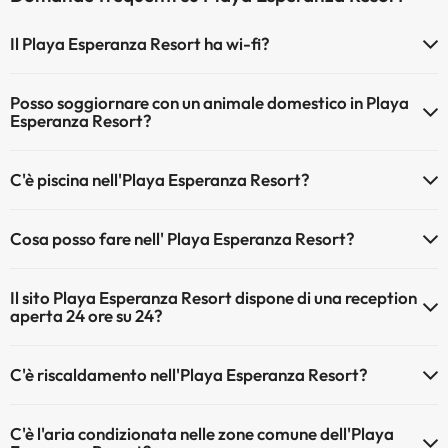
Il Playa Esperanza Resort ha wi-fi?
Il Playa Esperanza Resort dispone di Wi-Fi.
Posso soggiornare con un animale domestico in Playa
Esperanza Resort?
Gli animali non sono ammessi a Playa Esperanza Resort.
C'è piscina nell'Playa Esperanza Resort?
Sì, l'hotel ha una piscina (questo servizio può essere a pagamento).
Cosa posso fare nell' Playa Esperanza Resort?
Qui potete trovare maggiori informazioni sulla piscina e sulle altri
installazioni.
L'Playa Esperanza Resort offre le seguenti attività (alcune possono
Il sito Playa Esperanza Resort dispone di una reception
essere a pagamento):
Piscina all'aperto (stagione estiva)
aperta 24 ore su 24?
Massaggiatore
Sì, l'Playa Esperanza Resort ha una reception aperta 24 ore su 24
C'è riscaldamento nell'Playa Esperanza Resort?
Sì, l'Playa Esperanza Resort dispone di riscaldamento nelle aree
C'è l'aria condizionata nelle zone comune dell'Playa
comuni