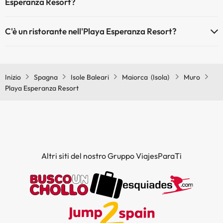
Esperanza Resort?
Sì, Playa Esperanza Resort dispone di aria condizionata nelle aree
C'è un ristorante nell'Playa Esperanza Resort?
comuni.
Sì, Playa Esperanza Resort ha un ristorante.
Inizio
Spagna
Isole Baleari
Maiorca (Isola)
Muro
Playa Esperanza Resort
Altri siti del nostro Gruppo ViajesParaTi