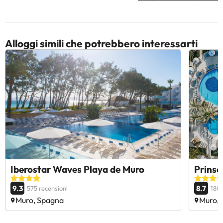
Alloggi simili che potrebbero interessarti
Iberostar Waves Playa de Muro
Prinso
9.3
8.7
575 recensioni
1806
Muro, Spagna
Muro,