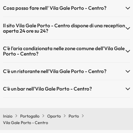
Gli animali non sono ammessi a Vila Gale Porto - Centro.
Cosa posso fare nell' Vila Gale Porto - Centro?
L'Vila Gale Porto - Centro offre le seguenti attività (alcune possono
Il sito Vila Gale Porto - Centro dispone di una reception
essere a pagamento):
aperta 24 ore su 24?
Massaggiatore
Sì, l'Vila Gale Porto - Centro ha una reception aperta 24 ore su 24
C'è l'aria condizionata nelle zone comune dell'Vila Gale
Porto - Centro?
Sì, Vila Gale Porto - Centro dispone di aria condizionata nelle aree
C'è un ristorante nell'Vila Gale Porto - Centro?
comuni.
Sì, Vila Gale Porto - Centro ha un ristorante.
C'è un bar nell'Vila Gale Porto - Centro?
Sì, Vila Gale Porto - Centro ha un bar.
Inizio
Portogallo
Oporto
Porto
Vila Gale Porto - Centro