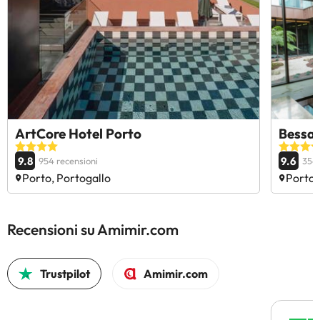
ArtCore Hotel Porto
BessaH
9.8
9.6
954 recensioni
3547
Porto, Portogallo
Porto,
Recensioni su Amimir.com
Trustpilot
Amimir.com