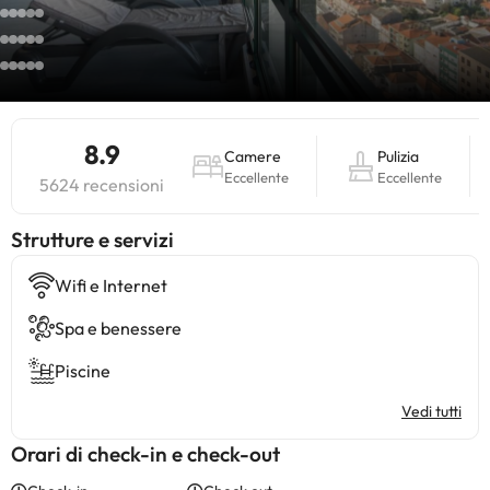
8.9
Camere
Pulizia
Eccellente
Eccellente
5624 recensioni
​Strutture e servizi
Wifi e Internet
Spa e benessere
Piscine
Vedi tutti
Orari di check-in e check-out