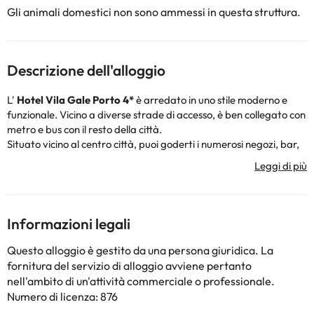
Gli animali domestici non sono ammessi in questa struttura.
Descrizione dell'alloggio
L'
Hotel Vila Gale Porto 4*
è arredato in uno stile moderno e
funzionale. Vicino a diverse strade di accesso, è ben collegato con
metro e bus con il resto della città.
Situato vicino al centro città, puoi goderti i numerosi negozi, bar,
ristoranti e vari luoghi storici da visitare nelle vicinanze. Con uno
stile moderno, tutte le
camere
sono dotate di telefono,
connessione Wi-Fi, aria condizionata, minibar, cassaforte (a
pagamento), televisione e bagno completo con doccia o vasca,
set di cortesia e asciugacapelli , rendendo il tuo soggiorno il più
Informazioni legali
confortevole possibile.
L'Hotel Vila Gale Porto 4* dispone di un
ristorante
, con servizio
Questo alloggio è gestito da una persona giuridica. La
a buffet o à la carte, che vi offrirà un'ampia varietà di piatti,
fornitura del servizio di alloggio avviene pertanto
preparati da un team di chef di alta cucina, e un'ampia cantina
nell'ambito di un'attività commerciale o professionale.
per accompagnarli con un buon vino, unendo così gli aromi della
Numero di licenza: 876
regione. Visita l'accogliente bar e assaggia i cocktail "Vila Galé",