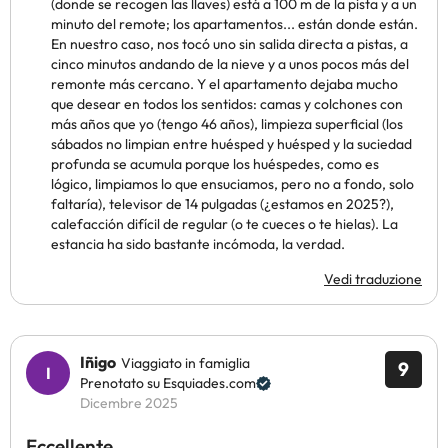
(donde se recogen las llaves) está a 100 m de la pista y a un
minuto del remote; los apartamentos... están donde están.
En nuestro caso, nos tocó uno sin salida directa a pistas, a
cinco minutos andando de la nieve y a unos pocos más del
remonte más cercano. Y el apartamento dejaba mucho
que desear en todos los sentidos: camas y colchones con
más años que yo (tengo 46 años), limpieza superficial (los
sábados no limpian entre huésped y huésped y la suciedad
profunda se acumula porque los huéspedes, como es
lógico, limpiamos lo que ensuciamos, pero no a fondo, solo
faltaría), televisor de 14 pulgadas (¿estamos en 2025?),
calefacción difícil de regular (o te cueces o te hielas). La
estancia ha sido bastante incómoda, la verdad.
Vedi traduzione
Iñigo
Viaggiato in famiglia
9
Prenotato su Esquiades.com
Dicembre 2025
Eccellente