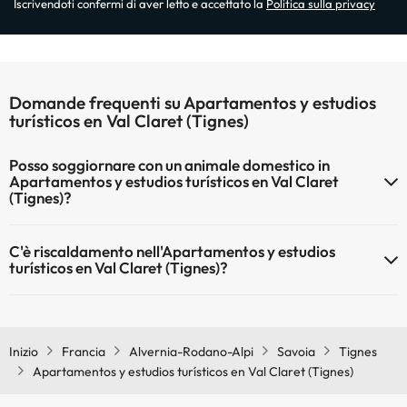
Iscrivendoti confermi di aver letto e accettato la
Politica sulla privacy
Domande frequenti su Apartamentos y estudios
turísticos en Val Claret (Tignes)
Posso soggiornare con un animale domestico in
Apartamentos y estudios turísticos en Val Claret
(Tignes)?
Gli animali non sono ammessi a Apartamentos y estudios turísticos
C'è riscaldamento nell'Apartamentos y estudios
en Val Claret (Tignes).
turísticos en Val Claret (Tignes)?
Sì, l'Apartamentos y estudios turísticos en Val Claret (Tignes) dispone
di riscaldamento nelle aree comuni
Inizio
Francia
Alvernia-Rodano-Alpi
Savoia
Tignes
Apartamentos y estudios turísticos en Val Claret (Tignes)