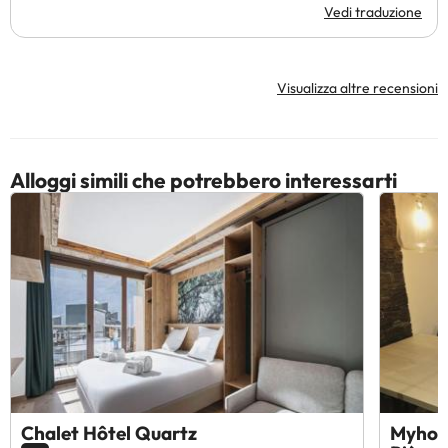
Vedi traduzione
Visualizza altre recensioni
Alloggi simili che potrebbero interessarti
Chalet Hôtel Quartz
Myhome