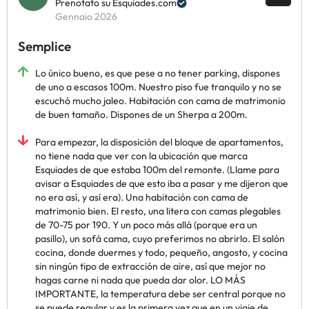
Prenotato su Esquiades.com
Gennaio 2026
Semplice
Lo único bueno, es que pese a no tener parking, dispones
de uno a escasos 100m. Nuestro piso fue tranquilo y no se
escuchó mucho jaleo. Habitación con cama de matrimonio
de buen tamaño. Dispones de un Sherpa a 200m.
Para empezar, la disposición del bloque de apartamentos,
no tiene nada que ver con la ubicación que marca
Esquiades de que estaba 100m del remonte. (Llame para
avisar a Esquiades de que esto iba a pasar y me dijeron que
no era así, y así era). Una habitación con cama de
matrimonio bien. El resto, una litera con camas plegables
de 70-75 por 190. Y un poco más allá (porque era un
pasillo), un sofá cama, cuyo preferimos no abrirlo. El salón
cocina, donde duermes y todo, pequeño, angosto, y cocina
sin ningún tipo de extracción de aire, así que mejor no
hagas carne ni nada que pueda dar olor. LO MÁS
IMPORTANTE, la temperatura debe ser central porque no
se puede regular y es la primera vez que en un viaje de