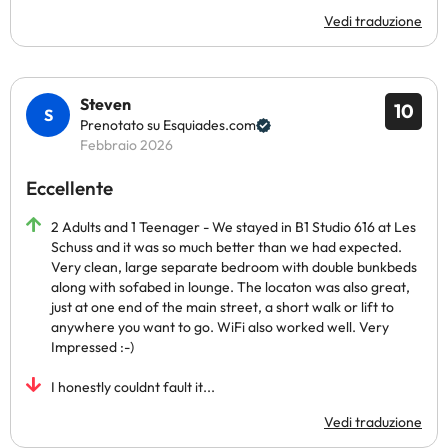
Vedi traduzione
Steven
10
Prenotato su Esquiades.com
Febbraio 2026
Eccellente
2 Adults and 1 Teenager - We stayed in B1 Studio 616 at Les
Schuss and it was so much better than we had expected.
Very clean, large separate bedroom with double bunkbeds
along with sofabed in lounge. The locaton was also great,
just at one end of the main street, a short walk or lift to
anywhere you want to go. WiFi also worked well. Very
Impressed :-)
I honestly couldnt fault it...
Vedi traduzione