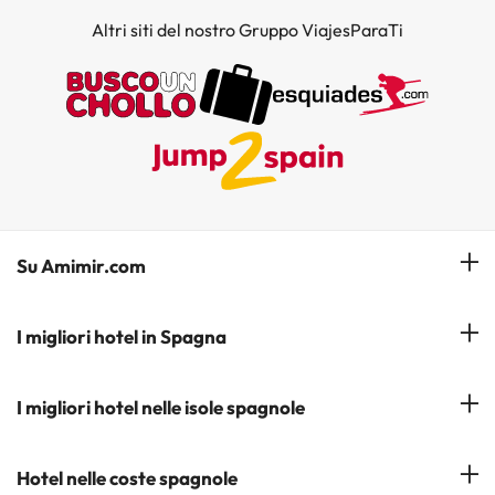
Altri siti del nostro Gruppo ViajesParaTi
Su Amimir.com
Il Nostro Team
I migliori hotel in Spagna
La mia prenotazione
Hotel a Salou
I migliori hotel nelle isole spagnole
Iscrivetevi alla nostra newsletter
Hotel a Benidorm
Opinioni
Hotel a Tenerife
Hotel nelle coste spagnole
Hotel a Cádiz