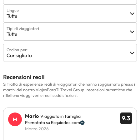
Deposito cauzionale
: all'arrivo dovrai versare un deposito
Lingue
cauzionale per coprire eventuali danni che potrebbero verificarsi.
Tutte
La cauzione verrà restituita interamente al momento del check-
out ed è soggetta a un'ispezione da parte dell'alloggio per
Tipi di viaggiatori
valutare se ci sono stati danni o se l'appartamento era sporco.
Tutte
Ordina per:
Alcuni dei servizi indicati potrebbero essere a pagamento. Puoi
Consigliato
consultare le relative tariffe direttamente presso la struttura.
Tutte le informazioni presenti in questa pagina sono soggette a
modifiche da parte della struttura. Se hai dubbi, contattaci.
Recensioni reali
Si tratta di esperienze reali di viaggiatori che hanno soggiornato presso i
marchi del nostro ViajesParaTi Travel Group, recensioni autentiche che
riflettono viaggi veri e reali soddisfazioni.
Mario
Viaggiato in famiglia
9.3
Prenotato su Esquiades.com
Marzo 2026