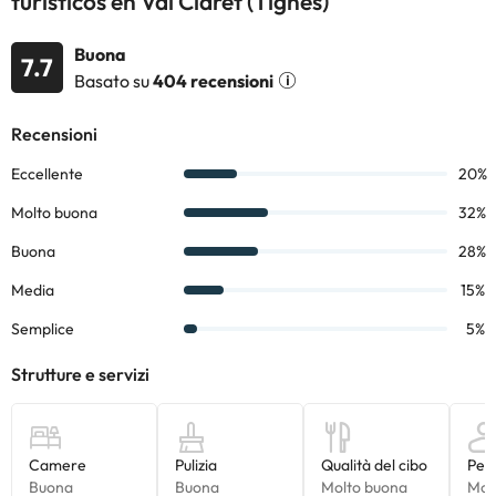
turísticos en Val Claret (Tignes)
esatta sarà confermata all'arrivo. Tutti gli appartamenti
dell'agenzia immobiliare si trovano nella zona alta della Val
Buona
Claret.
7.7
Basato su
404 recensioni
L'agenzia immobiliare cercherà, nel caso in cui ci sia più di un
monolocale o appartamento nella stessa prenotazione, di
confermarli nello stesso edificio,
ma non può essere garantito
;
nel caso in cui non ci sia disponibilità nello stesso edificio,
cercheremo di farti trovare il più vicino possibile.
La distribuzione di tutti gli alloggi è diversa a seconda
dell'occupazione:
Studio 2 persone (20/28m2) (TipoA)
cucina completamente
attrezzata, bagno e sala da pranzo con divano letto o letto a
castello.
Studio per 3 persone (30m2) (TipoB):
cucina
completamente attrezzata, bagno e sala da pranzo con divano
letto e letto a castello.
Monolocale per 4 persone (30m2) (Tipo B1):
cucina