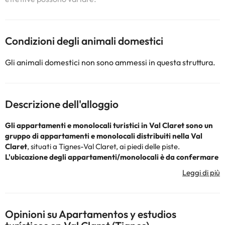
Condizioni degli animali domestici
Gli animali domestici non sono ammessi in questa struttura.
Descrizione dell'alloggio
Gli appartamenti e monolocali turistici in Val Claret
sono un
gruppo di appartamenti e monolocali distribuiti nella Val
Claret
, situati a Tignes-Val Claret, ai piedi delle piste.
L'ubicazione degli appartamenti/monolocali è da confermare
e sarà confermata all'arrivo presso l'agenzia immobiliare
(se
vuoi che ti forniamo l'ubicazione esatta, contattaci e faremo del
nostro meglio).
L'ubicazione e l'indirizzo riportati sul sito web e sul voucher di
Opinioni su Apartamentos y estudios
conferma sono quelli dell'agenzia immobiliare. L'ubicazione