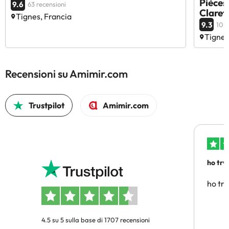
Pièces
9.6
63 recensioni
Claret
Tignes, Francia
9.3
10 r
Tignes
Recensioni su Amimir.com
Trustpilot
Amimir.com
ho trv
affidab
ho tro
4.5 su 5 sulla base di 1707 recensioni