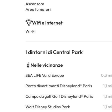
Ascensore
Area fumatori
Wifi e Internet
Wi-Fi
I dintorni di Central Park
Nelle vicinanze
SEA LIFE Val d'Europe
0,3 m
Parco divertimenti Disneyland® Paris
1,1 m
Campo da golf Golf Disneyland® Paris
1,1 m
Walt Disney Studios Park
1,1 m