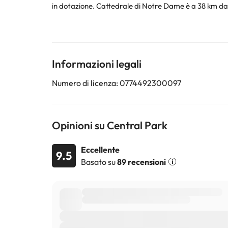
in dotazione. Cattedrale di Notre Dame è a 38 km da questo appartamento, mentre Sainte-Chapelle si trova a 38 km di distanza. Aeroporto di Parigi - Charles De Gaulle si
trova a 27 km dalla struttura.
La struttura non è disponibile per feste di addio al nu
Alcuni dei servizi indicati potrebbero essere a pagame
Informazioni legali
sono soggette a modifiche da parte della struttura. S
Numero di licenza: 0774492300097
Opinioni su Central Park
Eccellente
9.5
Basato su
89 recensioni