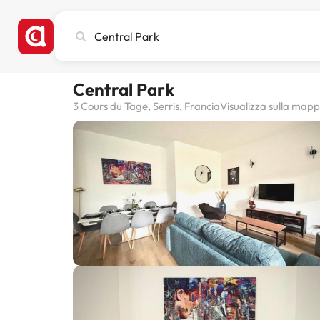
Cerca
città,
hotel
o
Central Park
destinazione
3 Cours du Tage, Serris, Francia
Visualizza sulla map