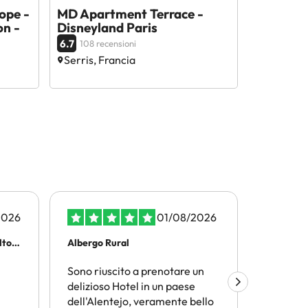
ope -
MD Apartment Terrace -
on -
Disneyland Paris
6.7
108 recensioni
Serris, Francia
2026
01/08/2026
olto…
Albergo Rural
Viaggiar
Sono riuscito a prenotare un
Amimir.
delizioso Hotel in un paese
trovare l
dell'Alentejo, veramente bello
termini d