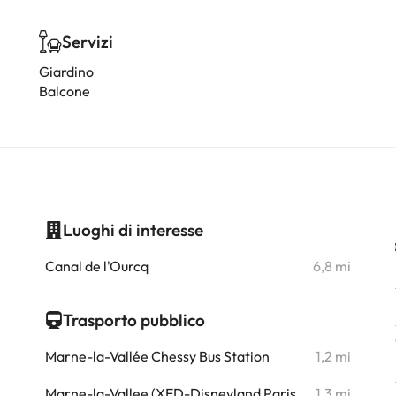
Servizi
Giardino
Balcone
Luoghi di interesse
i
Canal de l'Ourcq
6,8 mi
i
Trasporto pubblico
i
Marne-la-Vallée Chessy Bus Station
1,2 mi
i
Marne-la-Vallee (XED-Disneyland Paris
1,3 mi