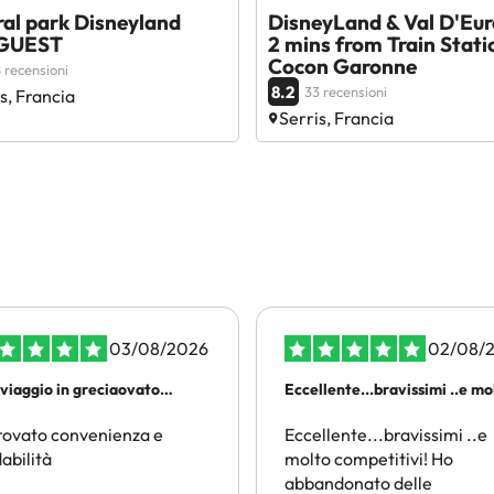
al park Disneyland
DisneyLand & Val D'Eur
GUEST
2 mins from Train Stati
Cocon Garonne
 recensioni
8.2
33 recensioni
s, Francia
Serris, Francia
03/08/2026
02/08/
rviaggio in greciaovato
Eccellente...bravissimi ..e m
enienza e affidabilità
di piu
rovato convenienza e
Eccellente...bravissimi ..e
dabilità
molto competitivi! Ho
abbandonato delle