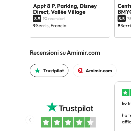
Appt 8 P, Parking, Disney
Centr
Direct, Vallée Village
BMY
8.9
8.5
90 recensioni
78
Serris, Francia
Serri
Recensioni su Amimir.com
Trustpilot
Amimir.com
ho t
conv
ho t
affi