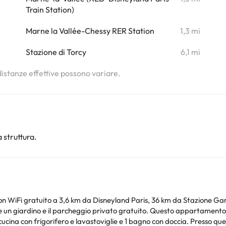
Train Station)
i
Marne la Vallée-Chessy RER Station
1,3 mi
i
Stazione di Torcy
6,1 mi
 distanze effettive possono variare.
 struttura.
con WiFi gratuito a 3,6 km da Disneyland Paris, 36 km da Stazione Gar
atuito. Questo appartamento con terrazza e vista sul giardino presenta 3 camere
 cucina con frigorifero e lavastoviglie e 1 bagno con doccia. Presso