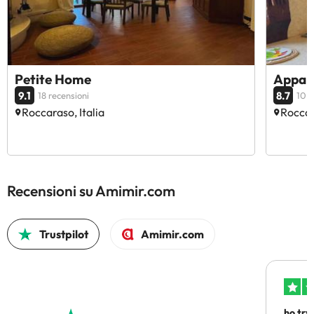
Petite Home
Appart
9.1
8.7
18 recensioni
10 r
Roccaraso, Italia
Roccar
Recensioni su Amimir.com
Trustpilot
Amimir.com
ho trv