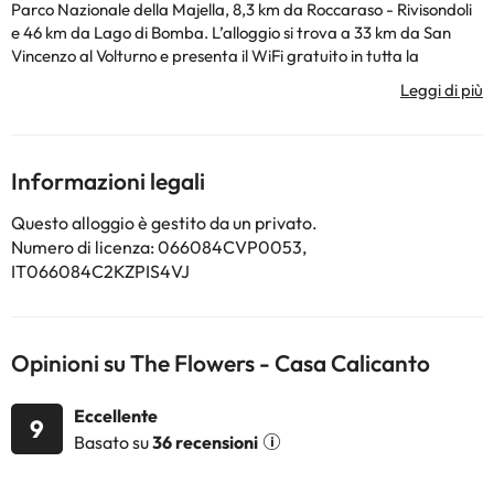
Parco Nazionale della Majella, 8,3 km da Roccaraso - Rivisondoli
e 46 km da Lago di Bomba. L’alloggio si trova a 33 km da San
Vincenzo al Volturno e presenta il WiFi gratuito in tutta la
struttura. Questo appartamento con balcone e vista sulla
montagna offre 2 camere da letto, un soggiorno, una TV a
schermo piatto, una cucina con frigorifero e lavastoviglie e 1
bagno con bidet. Presso questo appartamento troverete
asciugamani e lenzuola tra i servizi disponibili. Aeroporto di
Informazioni legali
Pescara si trova a 102 km dalla struttura.
La struttura non è disponibile per feste di addio al
Questo alloggio è gestito da un privato.
nubilato/celibato o simili.
Numero di licenza: 066084CVP0053,
IT066084C2KZPIS4VJ
Alcuni dei servizi indicati potrebbero essere a pagamento. Puoi
consultare le relative tariffe direttamente presso la struttura.
Tutte le informazioni presenti in questa pagina sono soggette a
Opinioni su The Flowers - Casa Calicanto
modifiche da parte della struttura. Se hai dubbi, contattaci.
Eccellente
9
Basato su
36 recensioni