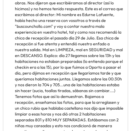
obras. Nos dijeron que escribiéramos al director (así lo
hicimos) y no hemos tenido respuesta. Este es el correo que
escribimos al director: Mi nombre es Edurne Lafuente,
había hecho una reserva con vosotros a través de
"buscounchollo.com" y voy a contar nuestra mala
experiencia en vuestro hotel, tal y como nos recomendó la
chica de recepción el pasado día 29 de Julio. Esa chica de
recepción si fue atenta y entendió nuestro enfado a
nuestra salida. Mal en LIMPIEZA, mal en SEGURIDAD y mal
en DESCANSO. Explico: día 27 llegamos sobre las 13h y las
habitaciones no estaban preparadas (lo entiendo porque el
checkin era a las 15), por lo que fuimos a Oporto a pasar el
día, pero dijimos en recepción que llegaríamos tarde y que
queríamos habitaciones juntas. Llegamos sobre las 00:30h
y nos dieron la 704 y 705...una de las habitaciones estaba
sin hacer (sucia, toallas tiradas, sábanas sin cambiar....)
Tenemos fotos que así lo demuestran. Bajamos a
recepción, enseñamos las fotos, para que la arreglasen y
un chico rubio que hablaba castellano nos dijo que imposible
limpiar a esas horas y nos dió otras 2 habitaciones
separadas 801 y 810 MUY SEPARADAS. Estábamos con 2
niñas muy cansadas y esto nos condicionó de manera