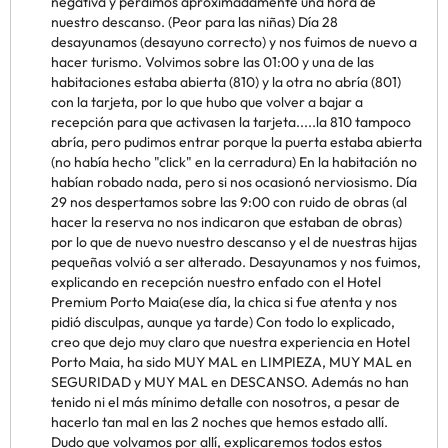
negativa y perdimos aproximadamente una hora de
nuestro descanso. (Peor para las niñas) Día 28
desayunamos (desayuno correcto) y nos fuimos de nuevo a
hacer turismo. Volvimos sobre las 01:00 y una de las
habitaciones estaba abierta (810) y la otra no abría (801)
con la tarjeta, por lo que hubo que volver a bajar a
recepción para que activasen la tarjeta.....la 810 tampoco
abría, pero pudimos entrar porque la puerta estaba abierta
(no había hecho "click" en la cerradura) En la habitación no
habían robado nada, pero si nos ocasionó nerviosismo. Día
29 nos despertamos sobre las 9:00 con ruido de obras (al
hacer la reserva no nos indicaron que estaban de obras)
por lo que de nuevo nuestro descanso y el de nuestras hijas
pequeñas volvió a ser alterado. Desayunamos y nos fuimos,
explicando en recepción nuestro enfado con el Hotel
Premium Porto Maia(ese día, la chica si fue atenta y nos
pidió disculpas, aunque ya tarde) Con todo lo explicado,
creo que dejo muy claro que nuestra experiencia en Hotel
Porto Maia, ha sido MUY MAL en LIMPIEZA, MUY MAL en
SEGURIDAD y MUY MAL en DESCANSO. Además no han
tenido ni el más mínimo detalle con nosotros, a pesar de
hacerlo tan mal en las 2 noches que hemos estado allí.
Dudo que volvamos por allí, explicaremos todos estos