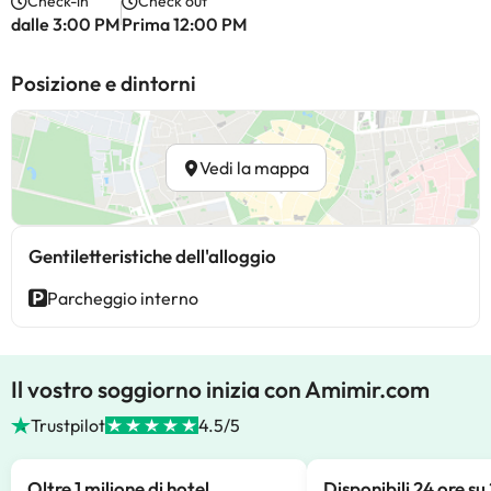
Check-in
Check out
dalle 3:00 PM
Prima 12:00 PM
Posizione e dintorni
Vedi la mappa
Gentiletteristiche dell'alloggio
Parcheggio interno
Il vostro soggiorno inizia con Amimir.com
Trustpilot
4.5/5
Oltre 1 milione di hotel
Disponibili 24 ore su