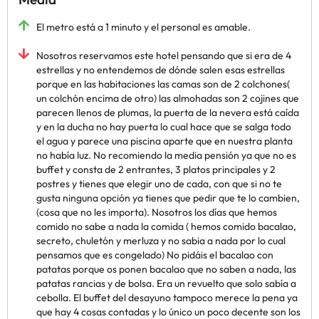
El metro está a 1 minuto y el personal es amable.
Nosotros reservamos este hotel pensando que si era de 4
estrellas y no entendemos de dónde salen esas estrellas
porque en las habitaciones las camas son de 2 colchones(
un colchón encima de otro) las almohadas son 2 cojines que
parecen llenos de plumas, la puerta de la nevera está caída
y en la ducha no hay puerta lo cual hace que se salga todo
el agua y parece una piscina aparte que en nuestra planta
no había luz. No recomiendo la media pensión ya que no es
buffet y consta de 2 entrantes, 3 platos principales y 2
postres y tienes que elegir uno de cada, con que si no te
gusta ninguna opción ya tienes que pedir que te lo cambien,
(cosa que no les importa). Nosotros los días que hemos
comido no sabe a nada la comida ( hemos comido bacalao,
secreto, chuletón y merluza y no sabia a nada por lo cual
pensamos que es congelado) No pidáis el bacalao con
patatas porque os ponen bacalao que no saben a nada, las
patatas rancias y de bolsa. Era un revuelto que solo sabía a
cebolla. El buffet del desayuno tampoco merece la pena ya
que hay 4 cosas contadas y lo único un poco decente son los