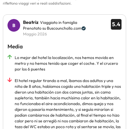
riflettono viaggi veri e reali soddisfazioni.
Beatriz
Viaggiato in famiglia
5.4
Prenotato su Buscounchollo.com
Maggio 2026
Media
Lo mejor del hotel la localización, nos hemos movido en
metro y no hemos tenido que coger el coche. Y el crucero
por los 6 puentes
El hotel regular tirando a mal, íbamos dos adultos y una
niña de 8 años, habíamos cogido una habitación triple y nos
dieron una habitación con dos camas juntas, sin cama
supletoria, también hacia muchísimo calor en la habitación,
no funcionaba el aire acondicionado, dimos queja y nos
dijeron q pasaría mantenimiento, y si seguía mirarían si
podían cambiarnos de habitación, al final el tiempo no hizo
calor pero ni se arregló ni nos cambiaron de habitación, la
taza del WC estaba un poco rota y al sentarse se movía, las