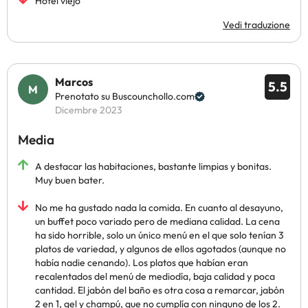
Hotel viejo
Vedi traduzione
Marcos
5.5
Prenotato su Buscounchollo.com
Dicembre 2023
Media
A destacar las habitaciones, bastante limpias y bonitas.
Muy buen bater.
No me ha gustado nada la comida. En cuanto al desayuno,
un buffet poco variado pero de mediana calidad. La cena
ha sido horrible, solo un único menú en el que solo tenían 3
platos de variedad, y algunos de ellos agotados (aunque no
había nadie cenando). Los platos que habían eran
recalentados del menú de mediodía, baja calidad y poca
cantidad. El jabón del baño es otra cosa a remarcar, jabón
2 en 1, gel y champú, que no cumplía con ninguno de los 2.