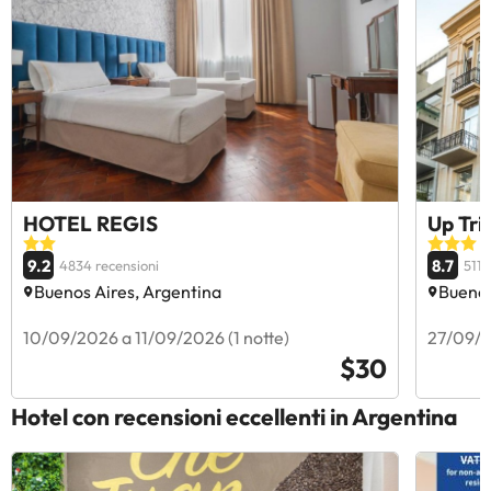
HOTEL REGIS
Up Tri
9.2
8.7
4834 recensioni
5112
Buenos Aires, Argentina
Buenos
10/09/2026 a 11/09/2026 (1 notte)
27/09/2
$30
Hotel con recensioni eccellenti in Argentina