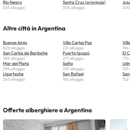
Río Negro
Santa Cruz (provincia)
Juju
535 alloggio
305 alloggio
200 
Altre città in Argentina
Buenos Aires
Villa Carlos Paz
Vill
828 alloggio
221 alloggio
184 
San Carlos de Bariloche
Puerto Iguazú
El 
385 alloggio
217 alloggio
170 
Mar del Plata
Salta
Ush
294 alloggio
201 alloggio
159 
Ugarteche
San Rafael
San
243 alloggio
186 alloggio
152 
Offerte alberghiere a Argentina