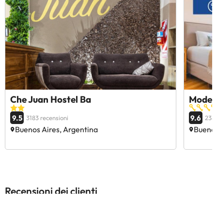
Che Juan Hostel Ba
Moder
9.5
9.6
3183 recensioni
2389
Buenos Aires, Argentina
Buenos
Recensioni dei clienti