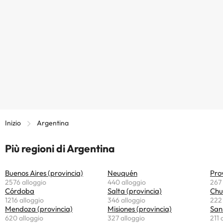
Inizio
Argentina
Più regioni di Argentina
Buenos Aires (provincia)
Neuquén
Prov
2576 alloggio
440 alloggio
267 
Córdoba
Salta (provincia)
Chu
1216 alloggio
346 alloggio
222 
Mendoza (provincia)
Misiones (provincia)
San 
620 alloggio
327 alloggio
211 