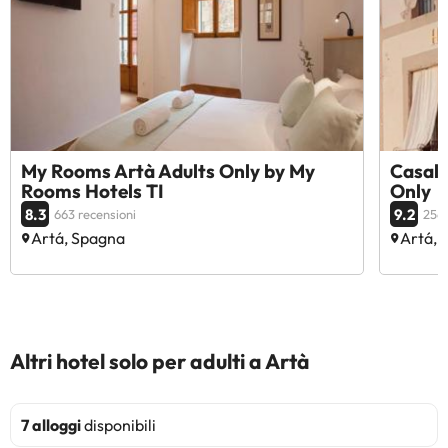
My Rooms Artà Adults Only by My
Casal 
Rooms Hotels TI
Only
8.3
9.2
663 recensioni
256 
Artá, Spagna
Artá, 
Altri hotel solo per adulti a Artà
7 alloggi
disponibili