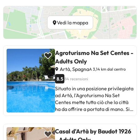
Vedi la mappa
Agroturismo Na Set Centes -
Adults Only
Artà, Spagna
A 3,14 km dal centro
8.5
84 recensioni
Situato in una posizione privilegiata
ad Artá, l'Agroturismo Na Set
Centes mette tutto ciò che la città
ha da offrire a portata di mano. Sia
i turisti che i viaggiatori d'affari
possono usufruire dei comfort e dei
servizi dell'hotel. Wi-Fi nelle aree
Casal d'Artà by Baudot 1926
comuni, parcheggio sono alcuni dei
- Adults Only