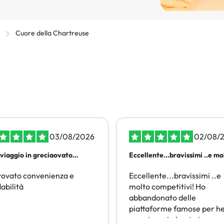
Cuore della Chartreuse
03/08/2026
02/08/
rviaggio in greciaovato
Eccellente...bravissimi ..e m
enienza e affidabilità
di piu
rovato convenienza e
Eccellente...bravissimi ..e
dabilità
molto competitivi! Ho
abbandonato delle
piattaforme famose per he
sono trovato benissimo co