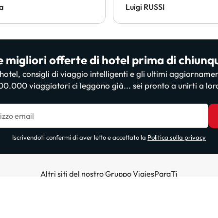
loro!
a
Luigi RUSSI
e migliori offerte di hotel prima di chiunq
i hotel, consigli di viaggio intelligenti e gli ultimi aggiorname
00.000 viaggiatori ci leggono già... sei pronto a unirti a lor
irizzo email
Iscrivendoti confermi di aver letto e accettato la
Politica sulla privacy
Altri siti del nostro Gruppo ViajesParaTi