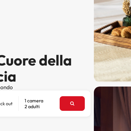
 Cuore della
cia
 mondo
1 camera
ck out
2 adulti