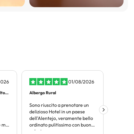
2026
01/08/2026
olto…
Albergo Rural
Viaggiar
Sono riuscito a prenotare un
Amimir.
delizioso Hotel in un paese
trovare l
dell'Alentejo, veramente bello
termini d
 mi
ordinato pulitissimo con buona
conveni
n
colazione
Consiglio