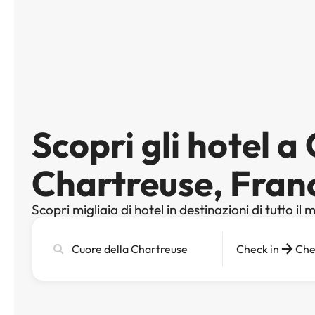
Scopri gli hotel a
Chartreuse, Fran
Scopri migliaia di hotel in destinazioni di tutto il
Cerca
Check in
Che
città,
hotel
o
destinazione