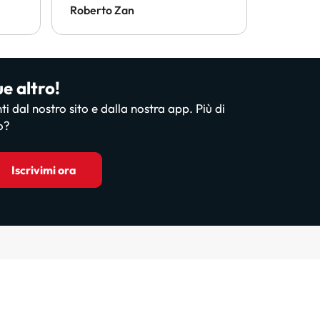
conside
Roberto Zan
ANGELO
ue altro!
nti dal nostro sito e dalla nostra app. Più di
o?
Iscrivimi ora