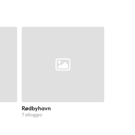
Rødbyhavn
7 alloggio