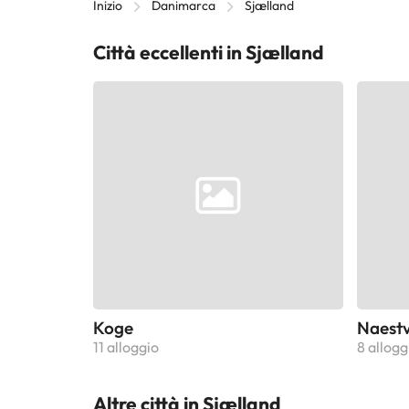
Inizio
Danimarca
Sjælland
Città eccellenti in Sjælland
Koge
Naest
11 alloggio
8 allogg
Altre città in Sjælland