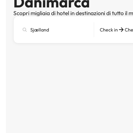
Danimarca
Scopri migliaia di hotel in destinazioni di tutto il
Cerca
Check in
Che
città,
hotel
o
destinazione