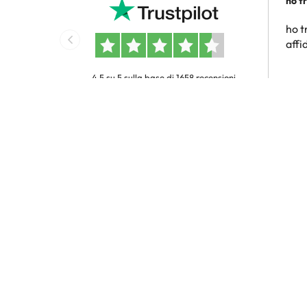
ho t
conv
ho t
affi
4.5 su 5 sulla base di 1658 recensioni
Luci
Ricevi l
Sii il primo a scoprire incredibili offerte d
2
Inserisci il tuo ind