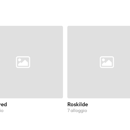
ved
Roskilde
io
7 alloggio