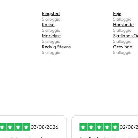
Ringsted
Fejø
5 alloggio
5 alloggio
Karise
Horslunde
5 alloggio
5 alloggio
Marielyst
Sjællands 
5 alloggio
5 alloggio
Rødvig Stevns
Grevinge
5 alloggio
5 alloggio
03/08/2026
02/08/