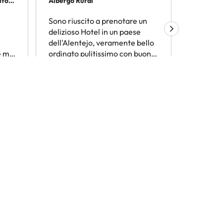
olto…
Albergo Rural
Viaggiar
Sono riuscito a prenotare un
Amimir.
delizioso Hotel in un paese
trovare l
dell'Alentejo, veramente bello
termini d
 mi
ordinato pulitissimo con buona
conveni
n
colazione
Consiglio
conside
Roberto Zan
ANGELO
ue altro!
nti dal nostro sito e dalla nostra app. Più di
o?
Iscrivimi ora