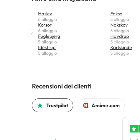
Haslev
Fakse
6 alloggio
5 alloggio
Korsor
Nakskov
6 alloggio
5 alloggio
Fuglebjerg
Havdrup
5 alloggio
5 alloggio
Idestrup
Karlslunde
5 alloggio
5 alloggio
Recensioni dei clienti
Trustpilot
Amimir.com