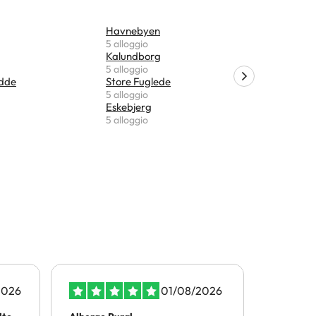
Havnebyen
Gørlev
5 alloggio
5 alloggio
Kalundborg
Reersø
5 alloggio
5 alloggio
Odde
Store Fuglede
Slagelse
5 alloggio
4 alloggio
Eskebjerg
Gedser
5 alloggio
3 alloggio
2026
01/08/2026