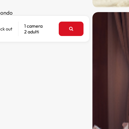
 mondo
1 camera
ck out
2 adulti