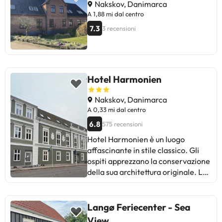
Nakskov, Danimarca
A 1,88 mi dal centro
7.3
3 recensioni
Hotel Harmonien
Nakskov, Danimarca
A 0,33 mi dal centro
6.8
575 recensioni
Hotel Harmonien è un luogo
affascinante in stile classico. Gli
ospiti apprezzano la conservazione
della sua architettura originale. La
posizione centrale e il comfort
delle camere sono punti di forza.
Alcuni suggeriscono di migliorare la
Langø Feriecenter - Sea
varietà della colazione e di curare
View