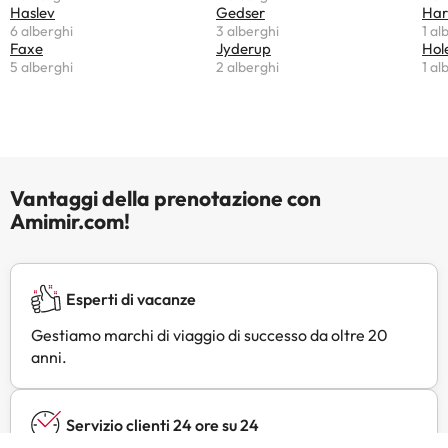
Haslev
Gedser
Har
6 alberghi
3 alberghi
1 al
Faxe
Jyderup
Hol
5 alberghi
2 alberghi
1 al
Vantaggi della prenotazione con
Amimir.com!
Esperti di vacanze
Gestiamo marchi di viaggio di successo da oltre 20
anni.
Servizio clienti 24 ore su 24