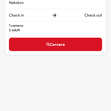
Check in
Check out
1 camera
2 adulti
Cercare