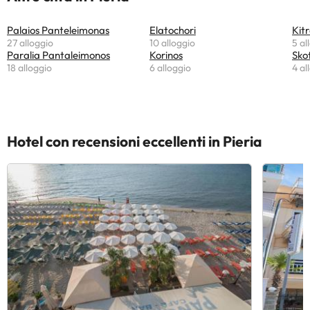
Palaios Panteleimonas
Elatochori
Kitr
27 alloggio
10 alloggio
5 al
Paralia Pantaleimonos
Korinos
Sko
18 alloggio
6 alloggio
4 al
Hotel con recensioni eccellenti in Pieria