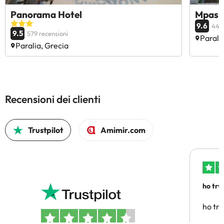
Panorama Hotel
Mpasi
9.6
444 
9.5
579 recensioni
Parali
Paralia, Grecia
Recensioni dei clienti
Trustpilot
Amimir.com
ho trv
affidab
ho tro