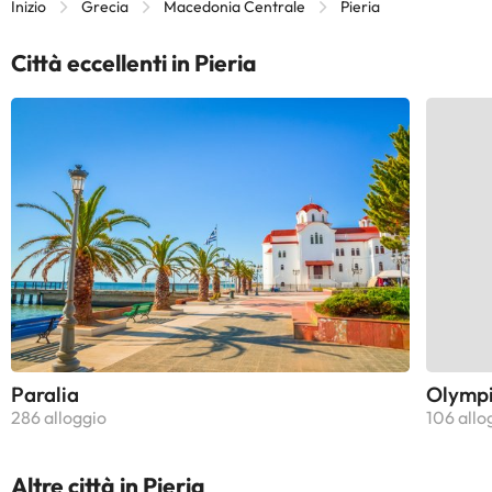
Inizio
Grecia
Macedonia Centrale
Pieria
Città eccellenti in Pieria
Paralia
Olympi
286 alloggio
106 allo
Altre città in Pieria