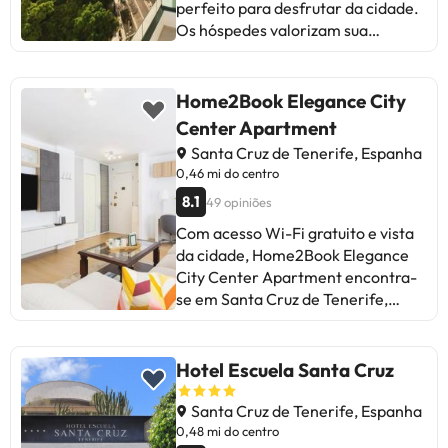
perfeito para desfrutar da cidade.
Os hóspedes valorizam sua
localização, limpeza, serviço e
conforto. Alguns opiniões apontam
a falta de estacionamento, cheiros
Home2Book Elegance City
de tinta em novas áreas e
Center Apartment
problemas com a piscina.
Santa Cruz de Tenerife, Espanha
Destacam-se as vistas do terraço,
0,46 mi do centro
a simpatia da equipe e as
8.1
49 opiniões
instalações como a piscina no
terraço. Embora haja aspectos a
Com acesso Wi-Fi gratuito e vista
melhorar, a maioria concorda em
da cidade, Home2Book Elegance
ter uma experiência positiva. Ideal
City Center Apartment encontra-
para viajantes que procuram
se em Santa Cruz de Tenerife,
conforto e boa localização em
apenas a 15 minutos a pé de Praia
Santa Cruz. Um local recomendado
Caleta de Negros e 1,1 km de
para desfrutar da cidade!
Tenerife Espacio de las Artes.
Hotel Escuela Santa Cruz
Apresentando estacionamento
privado gratuito, este
Santa Cruz de Tenerife, Espanha
apartamento está numa área onde
0,48 mi do centro