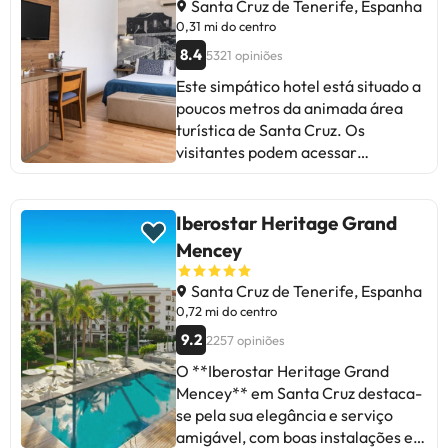
proximidade a restaurantes.
Santa Cruz de Tenerife, Espanha
Recomendado!
0,31 mi do centro
8.4
5321 opiniões
Este simpático hotel está situado a
poucos metros da animada área
turística de Santa Cruz. Os
visitantes podem acessar
facilmente uma grande variedade
de bares, lojas e restaurantes, e
apenas a 200 metros de uma praia
Iberostar Heritage Grand
paradisíaca. O estilo arquitetônico
Mencey
do hotel é um ambiente agradável
e tranquilo e um serviço acolhedor
Santa Cruz de Tenerife, Espanha
e fantástico para ajudar os
0,72 mi do centro
hóspedes a relaxar e se sentirem
9.2
2257 opiniões
confortáveis ​​durante a sua estadia.
O **Iberostar Heritage Grand
Os quartos estão decorados com
Mencey** em Santa Cruz destaca-
bom gosto e oferecem um
se pela sua elegância e serviço
ambiente tranquilo, onde os
amigável, com boas instalações e
visitantes podem relaxar e