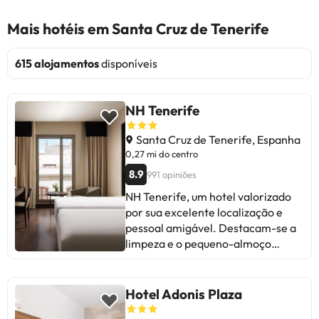
Mais hotéis em Santa Cruz de Tenerife
615 alojamentos
disponíveis
NH Tenerife
Santa Cruz de Tenerife, Espanha
0,27 mi do centro
8.9
991 opiniões
NH Tenerife, um hotel valorizado
por sua excelente localização e
pessoal amigável. Destacam-se a
limpeza e o pequeno-almoço
variado. Alguns apontam ruído nos
quartos e o design do banheiro
como melhorável. Ideal para
Hotel Adonis Plaza
viajantes que buscam conforto e