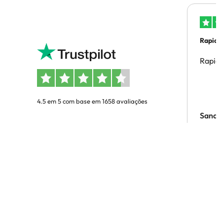
Rapid
Rapid
4.5 em 5 com base em 1658 avaliações
Sandr
Quer estar a par de todas as
novidades?
Seja o primeiro a descobrir ofertas de hotéis