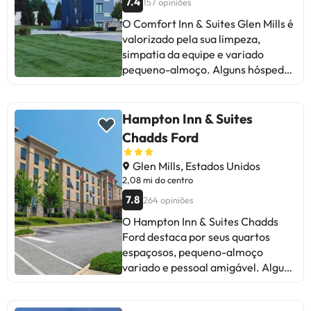
7.4
157 opiniões
O Comfort Inn & Suites Glen Mills é
valorizado pela sua limpeza,
simpatia da equipe e variado
pequeno-almoço. Alguns hóspedes
mencionam problemas com o
aquecimento e o Wi-Fi. Apesar
disso, a localização tranquila e a
Hampton Inn & Suites
relação qualidade-preço são
Chadds Ford
destacadas. Ideal para viajantes
que buscam conforto e limpeza,
Glen Mills, Estados Unidos
embora possam surgir
2,08 mi do centro
inconvenientes com a temperatura
7.8
264 opiniões
da água e alguns serviços. No geral,
O Hampton Inn & Suites Chadds
uma boa opção para explorar a
Ford destaca por seus quartos
região de Brandywine e Longwood
espaçosos, pequeno-almoço
Gardens.
variado e pessoal amigável. Alguns
hóspedes apontam problemas com
a climatização e manutenção,