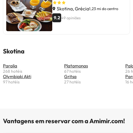
Skotina, Grécia
1,23 mi do centro
9.2
49 opiniões
Skotina
Paralia
Platamonas
Pal
268 hotéis
67 hotéis
26 h
Olymbiaki Akti
Gritsa
Par
97 hotéis
27 hotéis
16 h
Vantagens em reservar com a Amimir.com!