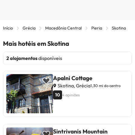
Início
Grécia
Macedônia Central
Pieria
Skotina
Mais hotéis em Skotina
2 alojamentos
disponíveis
Apalni Cottage
Skotina, Grécia
1,30 mi do centro
10
4 opiniões
Sintrivanis Mountain