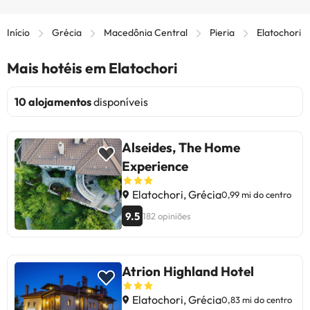
Início
Grécia
Macedônia Central
Pieria
Elatochori
Mais hotéis em Elatochori
10 alojamentos
disponíveis
Alseides, The Home
Experience
Elatochori, Grécia
0,99 mi do centro
9.5
182 opiniões
Atrion Highland Hotel
Elatochori, Grécia
0,83 mi do centro