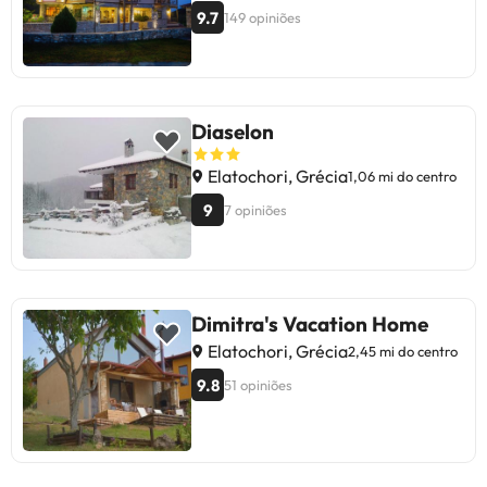
9.7
149 opiniões
Diaselon
Elatochori, Grécia
1,06 mi do centro
9
7 opiniões
Dimitra's Vacation Home
Elatochori, Grécia
2,45 mi do centro
9.8
51 opiniões