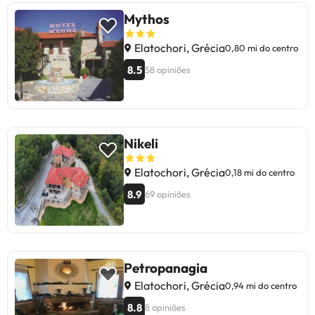
Mythos
Elatochori, Grécia
0,80 mi do centro
8.5
58 opiniões
Nikeli
Elatochori, Grécia
0,18 mi do centro
8.9
69 opiniões
Petropanagia
Elatochori, Grécia
0,94 mi do centro
8.8
8 opiniões