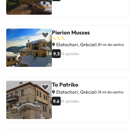
Pierion Musses
Elatochori, Grécia
0,81 mi do centro
9.3
18 opiniões
To Patriko
Elatochori, Grécia
0,18 mi do centro
9.6
81 opiniões