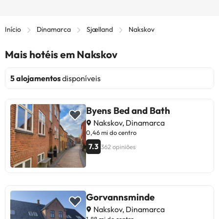
Início
Dinamarca
Sjælland
Nakskov
Mais hotéis em Nakskov
5 alojamentos
disponíveis
Byens Bed and Bath
Nakskov, Dinamarca
0,46 mi do centro
7.3
362 opiniões
Gorvannsminde
Nakskov, Dinamarca
1,88 mi do centro