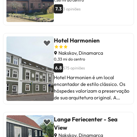
7.3
3 opiniões
Hotel Harmonien
Nakskov, Dinamarca
0,33 mi do centro
6.8
575 opiniões
Hotel Harmonien é um local
encantador de estilo clássico. Os
hóspedes valorizam a preservação
de sua arquitetura original. A
localização central e o conforto
dos quartos são pontos fortes.
Alguns sugerem melhorar a
Langø Feriecenter - Sea
variedade no pequeno-almoço e
View
prestar melhor atenção às
Nakskov, Dinamarca