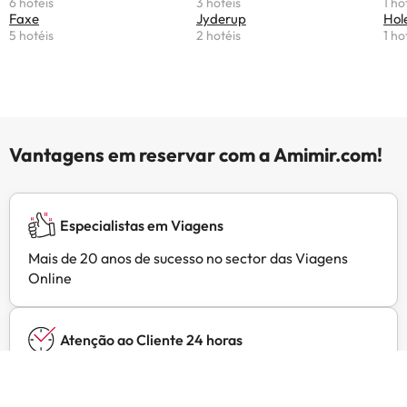
6 hotéis
3 hotéis
1 ho
Faxe
Jyderup
Hol
5 hotéis
2 hotéis
1 ho
Vantagens em reservar com a Amimir.com!
Especialistas em Viagens
Mais de 20 anos de sucesso no sector das Viagens
Online
Atenção ao Cliente 24 horas
Contacte-nos a qualquer momento, para tudo o que
precisar