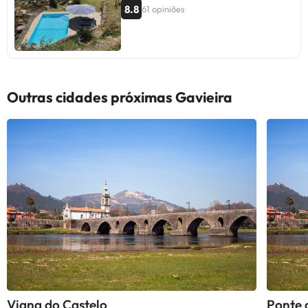
8.8
61 opiniões
Outras cidades próximas Gavieira
Viana do Castelo
Ponte 