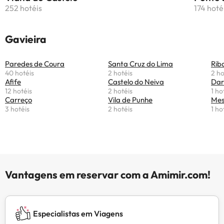
252 hotéis
174 hoté
Gavieira
Paredes de Coura
Santa Cruz do Lima
Rib
40 hotéis
2 hotéis
2 ho
Afife
Castelo do Neiva
Dar
12 hotéis
2 hotéis
1 ho
Carreço
Vila de Punhe
Mes
3 hotéis
2 hotéis
1 ho
Vantagens em reservar com a Amimir.com!
Especialistas em Viagens