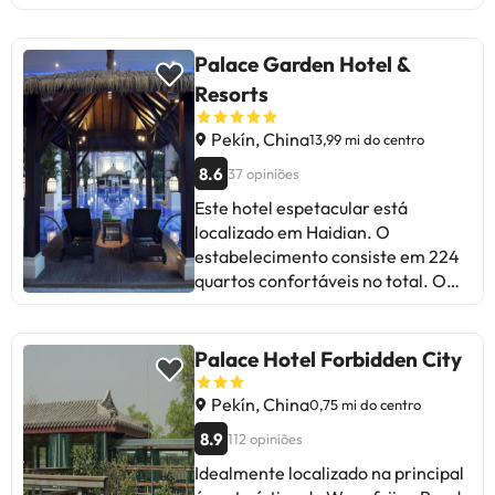
Palace Garden Hotel &
Resorts
Pekín, China
13,99 mi do centro
8.6
37 opiniões
Este hotel espetacular está
localizado em Haidian. O
estabelecimento consiste em 224
quartos confortáveis no total. O
Palace Garden Hotel and Resorts
foi construído em 2014. O Palace
Garden Hotel and Resorts é
Palace Hotel Forbidden City
perfeito para uma estadia
produtiva, pois possui acesso à
Pekín, China
0,75 mi do centro
Internet em todo o
8.9
112 opiniões
estabelecimento. Todas as pessoas
Idealmente localizado na principal
hospedadas neste alojamento