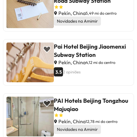
Road Subway Station
enquanto o almoço e o jantar estão
disponíveis no menu. Há também
Pekín, China
5,49 mi do centro
um bar onde café e cerveja são
Novidades na Amimir
servidos. Alguns dos serviços
detalhados podem ser pagos. Você
pode verificar suas taxas
diretamente no estabelecimento.
Pai Hotel Beijing Jiaomenxi
Esta informação está sujeita a
Subway Station
alterações pelo alojamento.
Pekín, China
4,12 mi do centro
3.5
2 opiniões
PAI Hotels Beijing Tongzhou
Majuqiao
Pekín, China
12,78 mi do centro
Novidades na Amimir