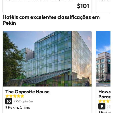
$101
Hotéis com excelentes classificações em
Pekín
The Opposite House
Howar
Parago
10
2952 opiniões
9
3873
Pekín, China
Pekín,