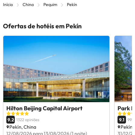
Início
China
Pequim
Pekín
Ofertas de hotéis em Pekín
Hilton Beijing Capital Airport
Park P
9.2
9.1
1322 opiniões
991 
Pekín, China
Pekín,
12/08/2026 para 13/08/2026 (1 noite)
31/12/2