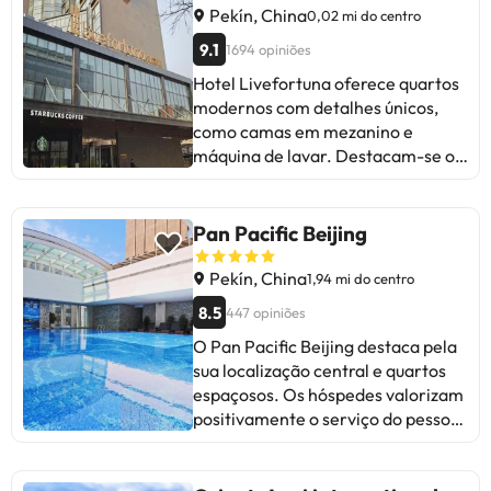
Pekín, China
0,02 mi do centro
9.1
1694 opiniões
Hotel Livefortuna oferece quartos
modernos com detalhes únicos,
como camas em mezanino e
máquina de lavar. Destacam-se o
excelente ginásio, a piscina e o
variado pequeno-almoço. Alguns
hóspedes mencionam a localização
Pan Pacific Beijing
distante e a falta de utensílios nos
quartos. Apesar de pequenos
Pekín, China
1,94 mi do centro
inconvenientes, o ambiente
8.5
447 opiniões
acolhedor e a equipe simpática
O Pan Pacific Beijing destaca pela
fazem deste hotel uma excelente
sua localização central e quartos
escolha para aqueles que buscam
espaçosos. Os hóspedes valorizam
conforto e serviços de qualidade
positivamente o serviço do pessoal
em Pequim. Ideal para viajantes
e a limpeza das instalações. Alguns
que valorizam a originalidade e o
opiniões mencionam problemas
bom atendimento.