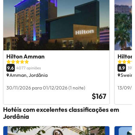
Hilton Amman
Hilton
9.6
8.9
4077 opiniões
3914
Amman, Jordânia
Sweim
30/11/2026 para 01/12/2026 (1 noite)
13/09/2
$167
Hotéis com excelentes classificações em
Jordânia