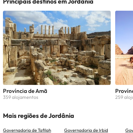
Principais destinos em Jordânia
Província de Amã
Provín
359 alojamentos
259 alo
Mais regiões de Jordânia
Governadoria de Tafilah
Governadoria de Irbid
Gov