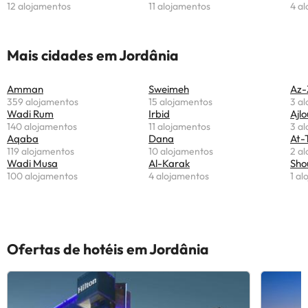
12 alojamentos
11 alojamentos
4 a
Mais cidades em Jordânia
Amman
Sweimeh
Az-
359 alojamentos
15 alojamentos
3 a
Wadi Rum
Irbid
Ajl
140 alojamentos
11 alojamentos
3 a
Aqaba
Dana
At-
119 alojamentos
10 alojamentos
2 a
Wadi Musa
Al-Karak
Sho
100 alojamentos
4 alojamentos
1 a
Ofertas de hotéis em Jordânia