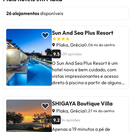
26 alojamentos
disponíveis
Sun And Sea Plus Resort
Plaka, Grécia
0,06 mi do centro
9.5
539 opiniões
O Sun And Sea Plus Resort é um
hotel novo e bem cuidado, com
vistas impressionantes e acesso
direto à piscina a partir de alguns
quartos. O restaurante de alta
qualidade e o pessoal amigável são
destaques. Alguns hóspedes
SHIGAYA Boutique Villa
sugerem reabastecer as cápsulas
Plaka, Grécia
0,27 mi do centro
de café diariamente e melhorar a
9.2
34 opiniões
qualidade dos sabonetes. Apesar
de pequenos detalhes, a maioria
Apenas a 19 minutos a pé de