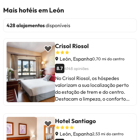
Mais hotéis em León
428 alojamentos
disponíveis
Crisol Riosol
León, Espanha
0,70 mi do centro
8.7
4148 opiniões
No Crisol Riosol, os hóspedes
valorizam a sua localização perto
da estação de trem e do centro.
Destacam a limpeza, o conforto
das camas e a simpatia do pessoal.
Alguns mencionam a necessidade
de renovação nos quartos e o ruído
Hotel Santiago
entre os quartos. Apesar disso, a
maioria concorda que é um lugar
León, Espanha
2,53 mi do centro
conveniente e confortável para