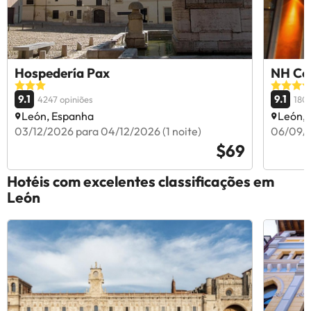
Hospedería Pax
NH Col
9.1
9.1
4247 opiniões
1804
León, Espanha
León,
03/12/2026 para 04/12/2026 (1 noite)
06/09/2
$69
Hotéis com excelentes classificações em
León