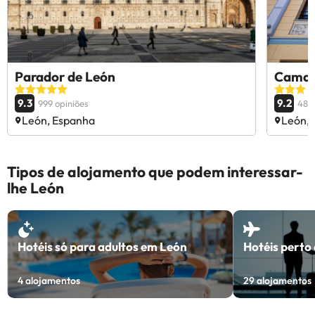
Parador de León
Camar
9.3
9.2
999 opiniões
487 
León, Espanha
León,
Tipos de alojamento que podem interessar-
lhe León
Hotéis só para adultos em León
Hotéis perto
4
alojamentos
29
alojamentos