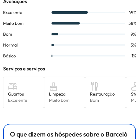
uma extensa lista de vinhos com designação de origem. E, para
terminar bem o dia, você não pode perder um lugar como o
American Bar (aberto das 20:00 às 02:00), onde você pode
relaxar e saborear as autênticas obras de arte que compõem o
menu variado de coquetéis e bebidas.
Alguns dos serviços indicados podem ter custos adicionais. Pode
consultar os respetivos preços diretamente junto do alojamento.
Todas as informações desta página estão sujeitas a alterações
por parte do alojamento. Se tiver alguma dúvida, contacte-nos.
O que dizem os hóspedes sobre o Barceló