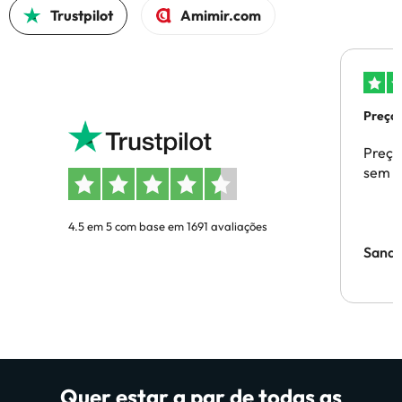
Trustpilot
Amimir.com
Preços
Preço
sem p
4.5 em 5 com base em 1691 avaliações
Sandr
Quer estar a par de todas as