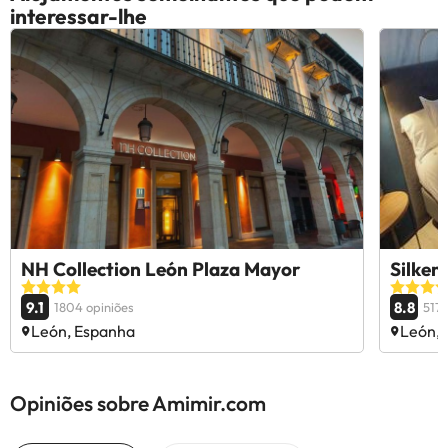
interessar-lhe
NH Collection León Plaza Mayor
Silken
9.1
8.8
1804 opiniões
5172
León, Espanha
León,
Opiniões sobre Amimir.com