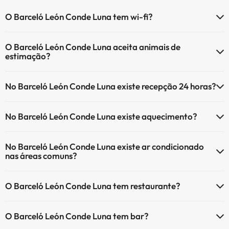
O Barceló León Conde Luna tem wi-fi?
O Barceló León Conde Luna tem Wi-Fi.
O Barceló León Conde Luna aceita animais de
estimação?
O Barceló León Conde Luna não aceita animais de estimação.
No Barceló León Conde Luna existe recepção 24 horas?
Sim, o Barceló León Conde Luna tem recepção 24 horas.
No Barceló León Conde Luna existe aquecimento?
Sim, o Barceló León Conde Luna tem aquecimento nas áreas
No Barceló León Conde Luna existe ar condicionado
comuns.
nas áreas comuns?
Sim, o Barceló León Conde Luna tem ar condicionado nas áreas
O Barceló León Conde Luna tem restaurante?
comuns.
Sim, o Barceló León Conde Luna tem restaurante.
O Barceló León Conde Luna tem bar?