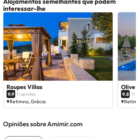
Alojamentos semelhantes que podem
interessar-lhe
Roupes Villas
Olive 
9.9
9.8
11 opiniões
17 o
Retimno, Grécia
Retimn
Opiniões sobre Amimir.com