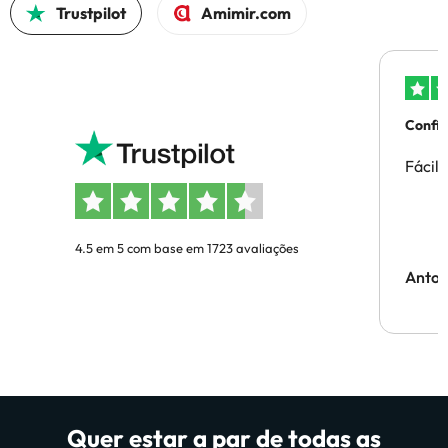
Trustpilot
Amimir.com
Confi
Fácil
4.5 em 5 com base em 1723 avaliações
Anton
Quer estar a par de todas as