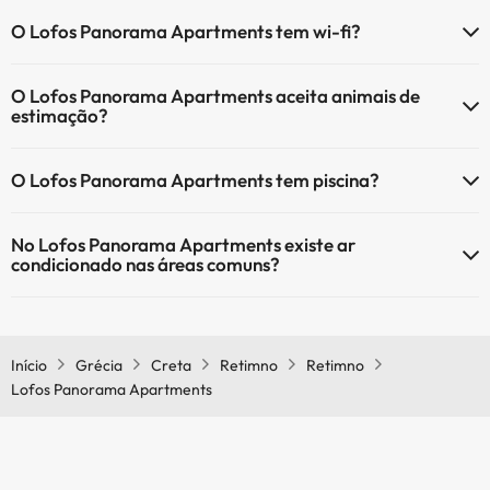
O Lofos Panorama Apartments tem wi-fi?
O Lofos Panorama Apartments tem Wi-Fi.
O Lofos Panorama Apartments aceita animais de
estimação?
O Lofos Panorama Apartments não aceita animais de estimação.
O Lofos Panorama Apartments tem piscina?
Sim, Lofos Panorama Apartments tem piscina (pode ter custo
No Lofos Panorama Apartments existe ar
adicional). Aqui tem mais info sobre a piscina e outras facilidades.
condicionado nas áreas comuns?
Piscina exterior (temporada de verão)
Sim, o Lofos Panorama Apartments tem ar condicionado nas áreas
comuns.
Início
Grécia
Creta
Retimno
Retimno
Lofos Panorama Apartments