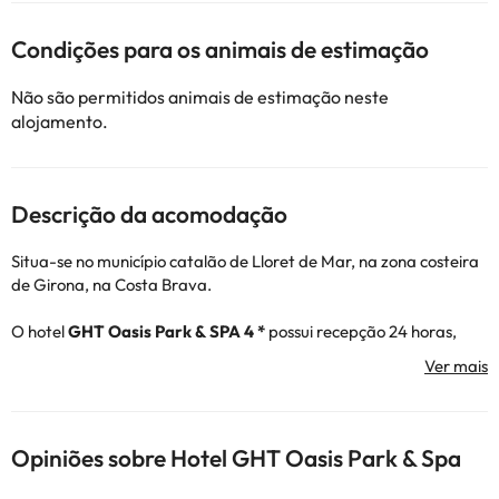
Condições para os animais de estimação
Não são permitidos animais de estimação neste
alojamento.
Descrição da acomodação
Situa-se no município catalão de Lloret de Mar, na zona costeira
de Girona, na Costa Brava.
O hotel
GHT Oasis Park & SPA 4 *
possui recepção 24 horas,
serviço de restaurante, conexão Wi-Fi gratuita em todo o hotel e
estacionamento (pago). Tem ainda uma piscina exterior para se
refrescar e uma zona de SPA gratuita ideal para se desligar e
relaxar. Poderá desfrutar da animação e das diferentes
actividades que o hotel oferece, para que a sua estadia seja a
Opiniões sobre Hotel GHT Oasis Park & Spa
melhor possível :)