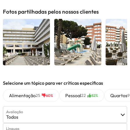
Fotos partilhadas pelos nossos clientes
Selecione um tópico para ver críticas específicas
Alimentação
Pessoal
Quartos
25
22
9
60%
82%
Avaliação
Todos
Línguas