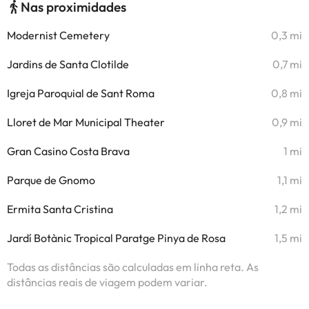
Nas proximidades
Modernist Cemetery
0,3 mi
Jardins de Santa Clotilde
0,7 mi
Igreja Paroquial de Sant Roma
0,8 mi
Lloret de Mar Municipal Theater
0,9 mi
Gran Casino Costa Brava
1 mi
Parque de Gnomo
1,1 mi
Ermita Santa Cristina
1,2 mi
Jardí Botànic Tropical Paratge Pinya de Rosa
1,5 mi
Todas as distâncias são calculadas em linha reta. As
distâncias reais de viagem podem variar.