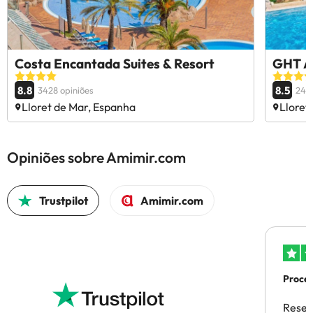
Costa Encantada Suites & Resort
GHT A
8.8
8.5
3428 opiniões
240
Lloret de Mar, Espanha
Lloret
Opiniões sobre Amimir.com
Trustpilot
Amimir.com
Proces
Reser