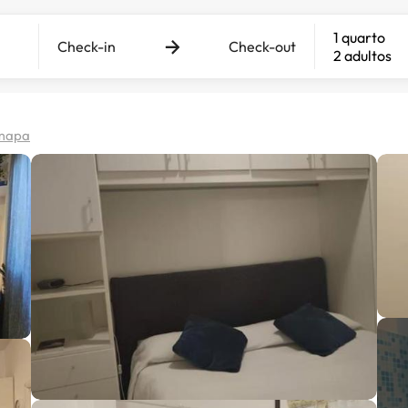
1 quarto
Check-in
Check-out
2 adultos
 mapa