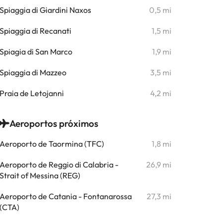
Spiaggia di Giardini Naxos
0,5 mi
Spiaggia di Recanati
1,5 mi
Spiagia di San Marco
1,9 mi
Spiaggia di Mazzeo
3,5 mi
Praia de Letojanni
4,2 mi
Aeroportos próximos
Aeroporto de Taormina (TFC)
1,8 mi
Aeroporto de Reggio di Calabria -
26,9 mi
Strait of Messina (REG)
Aeroporto de Catania - Fontanarossa
27,3 mi
(CTA)