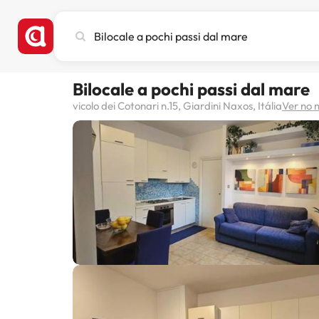
Pesquise
cidade,
hotel
ou
Bilocale a pochi passi dal mare
destino
vicolo dei Cotonari n.15, Giardini Naxos, Itália
Ver no