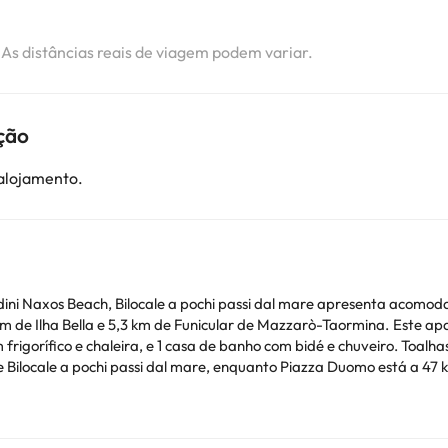
. As distâncias reais de viagem podem variar.
ção
 alojamento.
ini Naxos Beach, Bilocale a pochi passi dal mare apresenta acomoda
de Funicular de Mazzarò-Taormina. Este apartamento com ar condicionado tem 1 quarto, uma
frigorífico e chaleira, e 1 casa de banho com bidé e chuveiro. Toal
 de despedida de solteiros(as) e festas semelhantes. Este alojamen