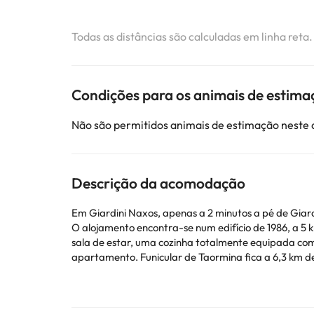
Todas as distâncias são calculadas em linha reta
Condições para os animais de estima
Não são permitidos animais de estimação neste
Descrição da acomodação
Em Giardini Naxos, apenas a 2 minutos a pé de Giard
O alojamento encontra-se num edifício de 1986, a 5 km de Ilha Bella e 5,3 km 
sala de estar, uma cozinha totalmente equipada com 
apartamento. Funicular de Taormina fica a 6,3 km de Bilocale a pochi passi dal mare, enquanto Piazza Duomo está a 47 km da propriedade. O Aeroporto Catania -
Fontanarossa fica a 54 km de distância.
Esta propriedade não permite a realização de festas