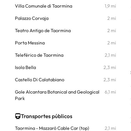
i
Villa Comunale di Taormina
1,9 mi
i
Palazzo Corvaja
2 mi
Teatro Antigo de Taormina
2 mi
i
Porta Messina
2 mi
i
Teleférico de Taormina
2,1 mi
i
Isola Bella
2,3 mi
i
Castello Di Calatabiano
2,3 mi
i
Gole Alcantara Botanical and Geological
6,1 mi
i
Park
Transportes públicos
Taormina - Mazzaró Cable Car (top)
2,1 mi