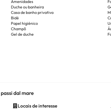
Amenidades
F
Duche ou banheira
G
Casa de banho privativa
M
Bidé
C
Papel higiénico
Us
Champô
Á
Gel de duche
F
 passi dal mare
Locais de interesse