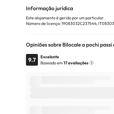
Alguns dos serviços indicados podem ter custos adic
Informação jurídica
sujeitas a alterações por parte do alojamento. Se ti
Este alojamento é gerido por um particular.
Número de licença: 19083032C237544, IT083
Opiniões sobre Bilocale a pochi passi
Excelente
9.7
Baseado em
17 avaliações