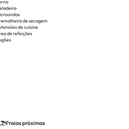
orno
eladeira
icroondas
remalheira de secagem
tensiles de cuisine
rea de refeições
ogões
Praias próximas