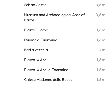
Schisò Castle
0,6 m
Museum and Archaeological Area of
0,6 m
Naxos
Piazza Duomo
1,6 m
Duomo di Taormina
1,6 m
Badia Vecchia
1,7 m
Piazza IX April
1,8 m
Piazza IX Aprile, Taormina
1,8 m
Chiesa Madonna della Rocca
1,8 m