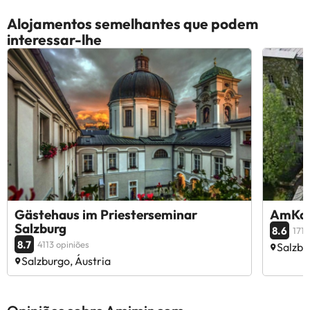
Alojamentos semelhantes que podem
interessar-lhe
Gästehaus im Priesterseminar
AmKap
Salzburg
8.6
171 
8.7
4113 opiniões
Salzbu
Salzburgo, Áustria