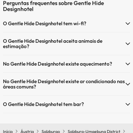
Perguntas frequentes sobre Gentle Hide
Designhotel
O Gentle Hide Designhotel tem wi-fi?
O Gentle Hide Designhotel tem Wi-Fi.
O Gentle Hide Designhotel aceita animais de
estimação?
O Gentle Hide Designhotel não aceita animais de estimação.
No Gentle Hide Designhotel existe aquecimento?
Sim, o Gentle Hide Designhotel tem aquecimento nas áreas comuns.
No Gentle Hide Designhotel existe ar condicionado nas
áreas comuns?
Sim, o Gentle Hide Designhotel tem ar condicionado nas áreas
O Gentle Hide Designhotel tem bar?
comuns.
Sim, o Gentle Hide Designhotel tem bar.
Início
Áustria
Salzburgo
Salzburg-Umgebung District