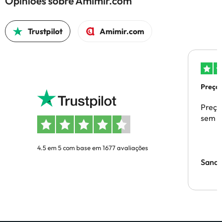
Opiniões sobre Amimir.com
Trustpilot
Amimir.com
Preços
Preço
sem p
4.5 em 5 com base em 1677 avaliações
Sandr