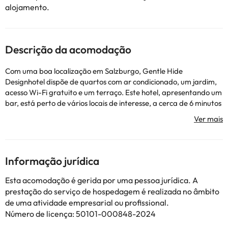
alojamento.
Descrição da acomodação
Com uma boa localização em Salzburgo, Gentle Hide
Designhotel dispõe de quartos com ar condicionado, um jardim,
acesso Wi-Fi gratuito e um terraço. Este hotel, apresentando um
bar, está perto de vários locais de interesse, a cerca de 6 minutos
a pé de Mozarteum, 400 m de Local de Nascimento de Mozart e
a 5 minutos a pé de Getreidegasse. O alojamento apresenta
serviço de quartos, um serviço de concierge e organização de
passeios. No alojamento, cada quarto inclui secretária, televisão
de ecrã plano, casa de banho privativa, roupa de cama e
Informação jurídica
toalhas. Os quartos estão equipados com um cofre e alguns
quartos providenciam vistas do jardim. Todas as unidades
Esta acomodação é gerida por uma pessoa jurídica. A
apresentam roupeiro. Os hóspedes podem apreciar pequeno-
prestação do serviço de hospedagem é realizada no âmbito
almoço buffet, à carta ou vegetariano no alojamento. Os
de uma atividade empresarial ou profissional.
hóspedes de Gentle Hide Designhotel poderão desfrutar de
Número de licença: 50101-000848-2024
atividades em Salzburgo e arredores, como caminhadas e