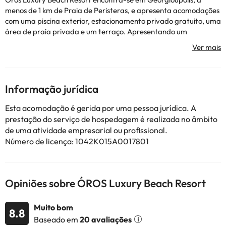
menos de 1 km de Praia de Peristeras, e apresenta acomodações
com uma piscina exterior, estacionamento privado gratuito, uma
área de praia privada e um terraço. Apresentando um
restaurante, o alojamento também dispõe de um bar, assim
como piscina interior e sauna. O alojamento dispõe de receção
aberta 24 horas, transfers do aeroporto, um clube infantil e
acesso Wi-Fi gratuito em toda a propriedade. Este alojamento
com ar condicionado providencia quartos com secretária,
Informação jurídica
chaleira, cofre, televisão de ecrã plano e uma casa de banho
privativa com chuveiro. Todos os quartos providenciam roupa de
Esta acomodação é gerida por uma pessoa jurídica. A
cama e toalhas. São oferecidas opções de pequeno-almoço
prestação do serviço de hospedagem é realizada no âmbito
buffet, americano ou vegetariano. Oros Luxury Beach Resort
de uma atividade empresarial ou profissional.
oferece acomodações de 5 estrelas com banheira de
Número de licença: 1042K015A0017801
hidromassagem. Museu Arqueológico de Retimno fica a 20 km
de Oros Luxury Beach Resort, enquanto Museu Arqueológico de
Eleuterna está a 43 km da propriedade. O Aeroporto
Internacional de Chania fica a 50 km de distância.
Opiniões sobre ÓROS Luxury Beach Resort
Esta propriedade não permite a realização de festas de
despedida de solteiros(as) e festas semelhantes.
Muito bom
8.8
Baseado em
20 avaliações