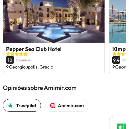
Pepper Sea Club Hotel
Kimpto
10
9.4
1 opiniões
902 
Georgioupolis, Grécia
Georgi
Opiniões sobre Amimir.com
Trustpilot
Amimir.com