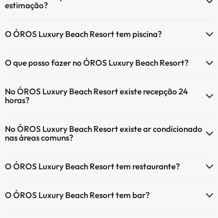
estimação?
O ÓROS Luxury Beach Resort não aceita animais de estimação.
O ÓROS Luxury Beach Resort tem piscina?
Sim, ÓROS Luxury Beach Resort tem piscina (pode ter custo
O que posso fazer no ÓROS Luxury Beach Resort?
adicional). Aqui tem mais info sobre a piscina e outras facilidades.
O ÓROS Luxury Beach Resort oferece as seguintes actividades
Piscina exterior (temporada de verão)
No ÓROS Luxury Beach Resort existe recepção 24
(algumas podem ser pagas):
horas?
Serviço de massagens
Sim, o ÓROS Luxury Beach Resort tem recepção 24 horas.
No ÓROS Luxury Beach Resort existe ar condicionado
nas áreas comuns?
Sim, o ÓROS Luxury Beach Resort tem ar condicionado nas áreas
O ÓROS Luxury Beach Resort tem restaurante?
comuns.
Sim, o ÓROS Luxury Beach Resort tem restaurante.
O ÓROS Luxury Beach Resort tem bar?
Sim, o ÓROS Luxury Beach Resort tem bar.