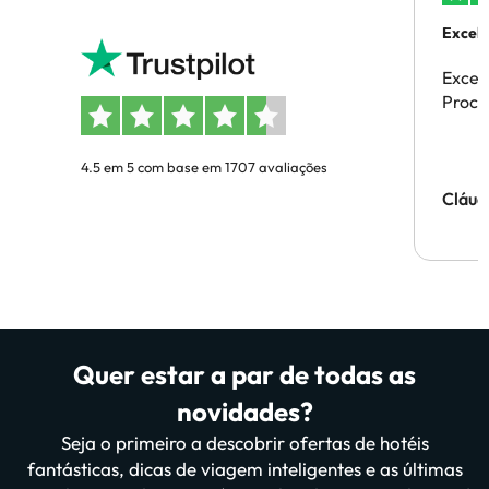
Excele
Excel
Proces
4.5 em 5 com base em 1707 avaliações
Cláud
Quer estar a par de todas as
novidades?
Seja o primeiro a descobrir ofertas de hotéis
fantásticas, dicas de viagem inteligentes e as últimas